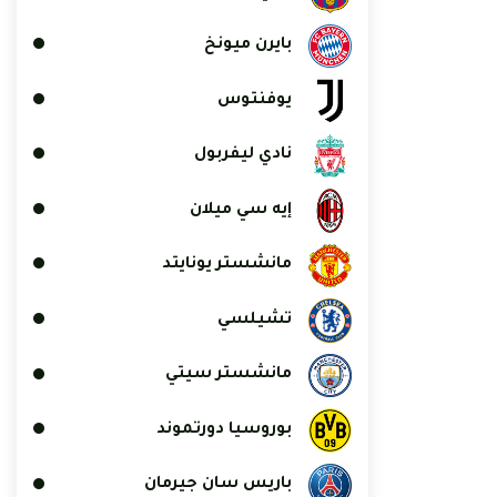
بايرن ميونخ
يوفنتوس
نادي ليفربول
إيه سي ميلان
مانشستر يونايتد
تشيلسي
مانشستر سيتي
بوروسيا دورتموند
باريس سان جيرمان