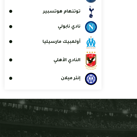
توتنهام هوتسبير
نادي نابولي
أولمبيك مارسيليا
النادي الأهلي
إنتر ميلان