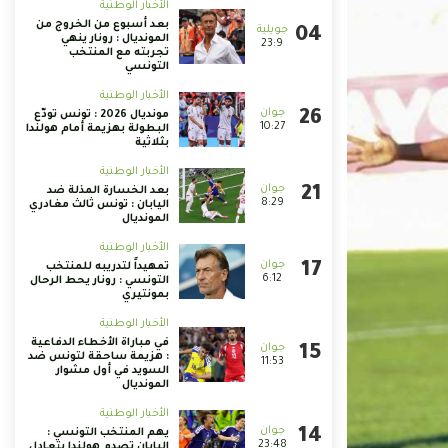
الأخبار الوطنية
بعد أسبوع من الخروج من
المونديال : رونار ينهي
23:9
تجربته مع المنتخب
التونسي
الأخبار الوطنية
مونديال 2026 : تونس تودّع
10:27
البطولة بهزيمة أمام هولندا
بثلاثية
الأخبار الوطنية
بعد الخسارة المذلة ضد
8:29
اليابان : تونس ثالث مغادري
المونديال
الأخبار الوطنية
تمهيداً لتدريبه للمنتخب
6:12
التونسي : رونار يحط الرحال
بمونتيري
الأخبار الوطنية
في مباراة الأخطاء الدفاعية
: هزيمة ساحقة لتونس ضد
11:53
السويد في أول مشوار
المونديال
الأخبار الوطنية
يهم المنتخب التونسي :
23:48
اليابان تصدم هولندا بتعادل