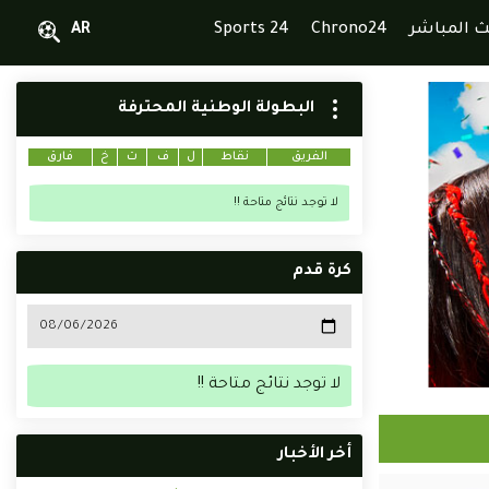
ث المباشر
Chrono24
Sports 24
AR
البطولة الوطنية المحترفة
الفريق
نقاط
ل
ف
ت
خ
فارق
لا توجد نتائج متاحة !!
كرة قدم
لا توجد نتائج متاحة !!
أخر الأخبار