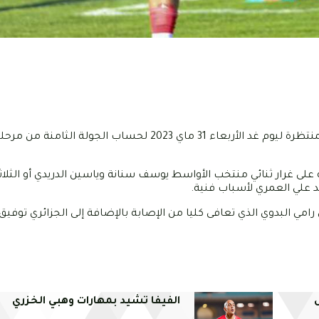
أنهى النادي الإفريقي تحضيراته استعدادا لمواجهة الأولمبي الباجي المنتظرة ليوم غد الأربعاء 31 ماي 2023 لحس
على غرار ثنائي منتخب الأواسط يوسف سنانة وياسين الدريدي أو الثلا
د علي العمري لأسباب فنية.
امي البدوي الذي تعافى كليا من الإصابة بالإضافة إلى الجزائري توفيق
الفيفا تشيد بمهارات وهبي الخزري