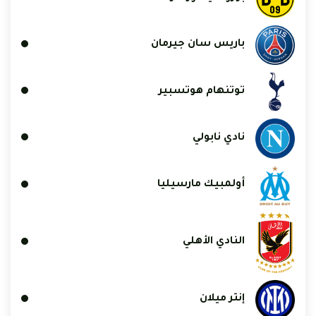
باريس سان جيرمان
توتنهام هوتسبير
نادي نابولي
أولمبيك مارسيليا
النادي الأهلي
إنتر ميلان