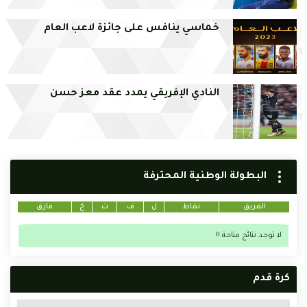
خماسي ينافس على جائزة لاعب العام
النادي الإفريقي يمدد عقد معز حسن
البطولة الوطنية المحترفة
الفريق
نقاط
ل
ف
ت
خ
فارق
لا توجد نتائج متاحة !!
كرة قدم