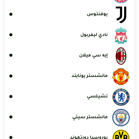
يوفنتوس
نادي ليفربول
إيه سي ميلان
مانشستر يونايتد
تشيلسي
مانشستر سيتي
بوروسيا دورتموند