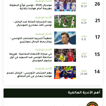
الأخبار الوطنية
مونديال 2026 : تونس تودّع البطولة
10:27
بهزيمة أمام هولندا بثلاثية
الأخبار الوطنية
بعد الخسارة المذلة ضد اليابان :
8:29
تونس ثالث مغادري المونديال
الأخبار الوطنية
تمهيداً لتدريبه للمنتخب التونسي :
6:12
رونار يحط الرحال بمونتيري
الأخبار الوطنية
في مباراة الأخطاء الدفاعية : هزيمة
11:53
ساحقة لتونس ضد السويد في أول
مشوار المونديال
الأخبار الوطنية
يهم المنتخب التونسي : اليابان تصدم
23:48
هولندا بتعادل في آخر الدقائق
أهم الأندية العالمية