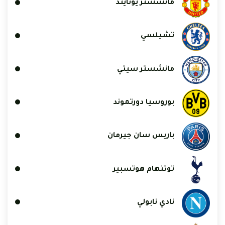
مانشستر يونايتد
تشيلسي
مانشستر سيتي
بوروسيا دورتموند
باريس سان جيرمان
توتنهام هوتسبير
نادي نابولي