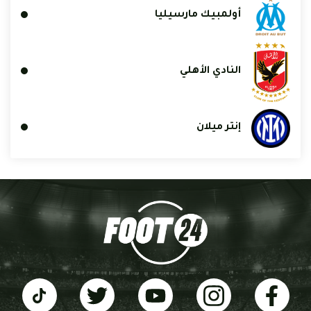
أولمبيك مارسيليا
النادي الأهلي
إنتر ميلان