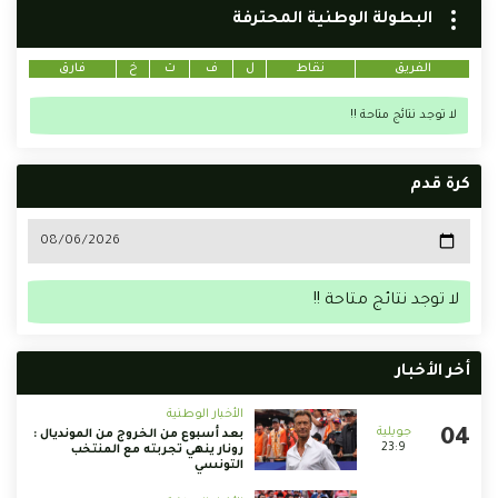
البطولة الوطنية المحترفة
الفريق
نقاط
ل
ف
ت
خ
فارق
لا توجد نتائج متاحة !!
كرة قدم
لا توجد نتائج متاحة !!
أخر الأخبار
الأخبار الوطنية
بعد أسبوع من الخروج من المونديال :
23:9
رونار ينهي تجربته مع المنتخب
التونسي