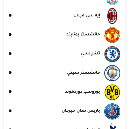
إيه سي ميلان
مانشستر يونايتد
تشيلسي
مانشستر سيتي
بوروسيا دورتموند
باريس سان جيرمان