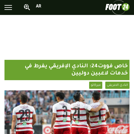
AR
الأخبار الوطنية
الأخبار العالمية
فيديوهات
محترفونا بالخارج
خاص فووت24: النادي الإفريقي يفرط في
ألبومات الصور
خدمات لاعبين دوليين
أخبار متفرقة
النادي الافريقي
ميركاتو
البرامج
البث المباشر
Chrono24
Sports 24