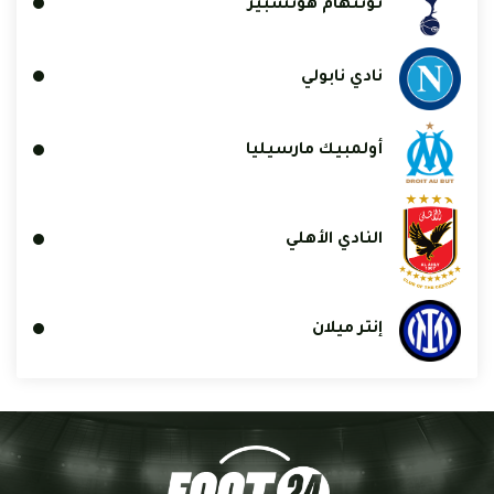
توتنهام هوتسبير
نادي نابولي
أولمبيك مارسيليا
النادي الأهلي
إنتر ميلان