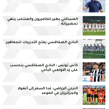
المساكني يطير للكاميرون والمنتخب ينهي
تحضيراته
النادي الصفاقسي يفتح التدريبات للجماهير
كأس تونس : النادي الصفاقسي ينحسب
على يد الاولمبي الباجي
الترجي الرياضي: غدا السفر إلى أنغولا
والجزائريان في الموعد