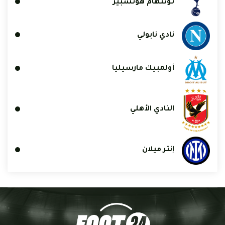
توتنهام هوتسبير
نادي نابولي
أولمبيك مارسيليا
النادي الأهلي
إنتر ميلان