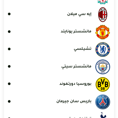
إيه سي ميلان
مانشستر يونايتد
تشيلسي
مانشستر سيتي
بوروسيا دورتموند
باريس سان جيرمان