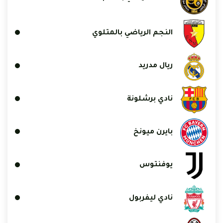
النجم الرياضي بالمتلوي
ريال مدريد
نادي برشلونة
بايرن ميونخ
يوفنتوس
نادي ليفربول