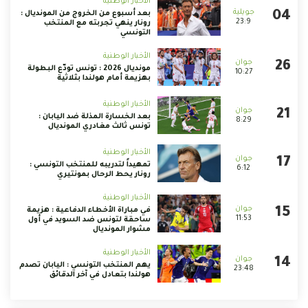
الأخبار الوطنية
بعد أسبوع من الخروج من المونديال :
23:9
رونار ينهي تجربته مع المنتخب
التونسي
الأخبار الوطنية
مونديال 2026 : تونس تودّع البطولة
10:27
بهزيمة أمام هولندا بثلاثية
الأخبار الوطنية
بعد الخسارة المذلة ضد اليابان :
8:29
تونس ثالث مغادري المونديال
الأخبار الوطنية
تمهيداً لتدريبه للمنتخب التونسي :
6:12
رونار يحط الرحال بمونتيري
الأخبار الوطنية
في مباراة الأخطاء الدفاعية : هزيمة
11:53
ساحقة لتونس ضد السويد في أول
مشوار المونديال
الأخبار الوطنية
يهم المنتخب التونسي : اليابان تصدم
23:48
هولندا بتعادل في آخر الدقائق