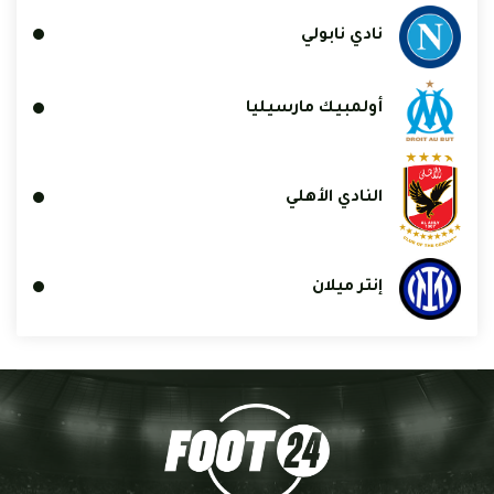
نادي نابولي
أولمبيك مارسيليا
النادي الأهلي
إنتر ميلان