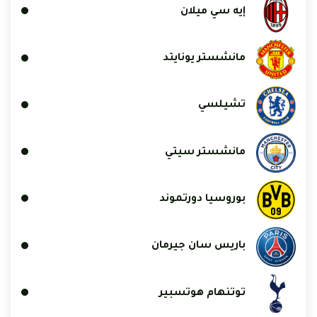
إيه سي ميلان
مانشستر يونايتد
تشيلسي
مانشستر سيتي
بوروسيا دورتموند
باريس سان جيرمان
توتنهام هوتسبير