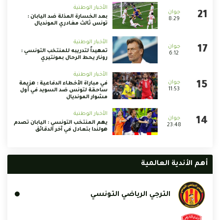
الأخبار الوطنية
بعد الخسارة المذلة ضد اليابان :
8:29
تونس ثالث مغادري المونديال
الأخبار الوطنية
تمهيداً لتدريبه للمنتخب التونسي :
6:12
رونار يحط الرحال بمونتيري
الأخبار الوطنية
في مباراة الأخطاء الدفاعية : هزيمة
11:53
ساحقة لتونس ضد السويد في أول
مشوار المونديال
الأخبار الوطنية
يهم المنتخب التونسي : اليابان تصدم
23:48
هولندا بتعادل في آخر الدقائق
أهم الأندية العالمية
الترجي الرياضي التونسي