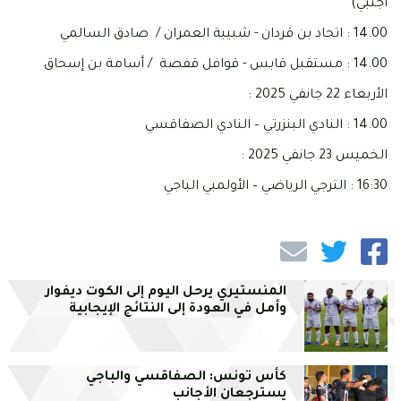
أجنبي)
14.00 : اتحاد بن قردان - شبيبة العمران / صادق السالمي
14.00 : مستقبل قابس - قوافل قفصة / أسامة بن إسحاق
الأربعاء 22 جانفي 2025 :
14.00 : النادي البنزرتي – النادي الصفاقسي
الخميس 23 جانفي 2025 :
16:30 : الترجي الرياضي – الأولمبي الباجي
المنستيري يرحل اليوم إلى الكوت ديفوار
وأمل في العودة إلى النتائج الإيجابية
كأس تونس: الصفاقسي والباجي
يسترجعان الأجانب