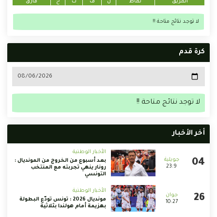
الفريق
نقاط
ل
ف
ت
خ
فارق
لا توجد نتائج متاحة !!
كرة قدم
لا توجد نتائج متاحة !!
أخر الأخبار
الأخبار الوطنية
بعد أسبوع من الخروج من المونديال :
23:9
رونار ينهي تجربته مع المنتخب
التونسي
الأخبار الوطنية
مونديال 2026 : تونس تودّع البطولة
10:27
بهزيمة أمام هولندا بثلاثية