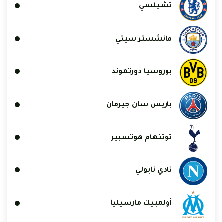
تشيلسي
مانشستر سيتي
بوروسيا دورتموند
باريس سان جيرمان
توتنهام هوتسبير
نادي نابولي
أولمبيك مارسيليا