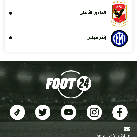
النادي الأهلي
إنتر ميلان
contact@foot24.tn