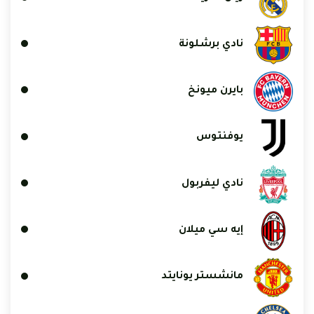
نادي برشلونة
بايرن ميونخ
يوفنتوس
نادي ليفربول
إيه سي ميلان
مانشستر يونايتد