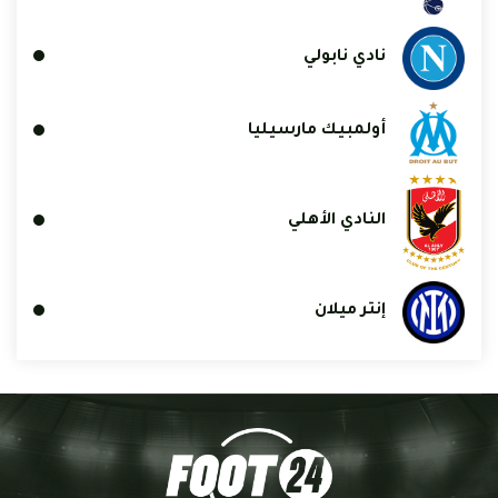
نادي نابولي
أولمبيك مارسيليا
النادي الأهلي
إنتر ميلان