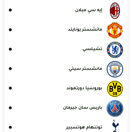
إيه سي ميلان
مانشستر يونايتد
تشيلسي
مانشستر سيتي
بوروسيا دورتموند
باريس سان جيرمان
توتنهام هوتسبير