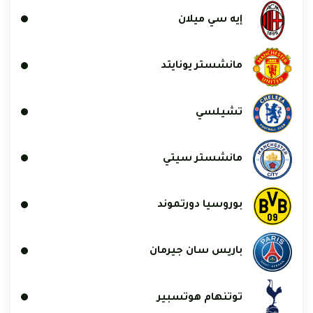
إيه سي ميلان
مانشستر يونايتد
تشيلسي
مانشستر سيتي
بوروسيا دورتموند
باريس سان جيرمان
توتنهام هوتسبير