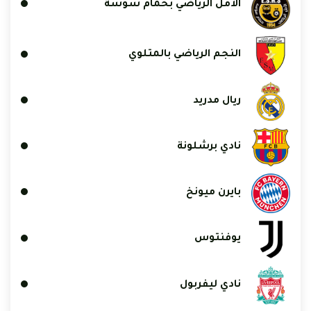
الأمل الرياضي بحمام سوسة
النجم الرياضي بالمتلوي
ريال مدريد
نادي برشلونة
بايرن ميونخ
يوفنتوس
نادي ليفربول