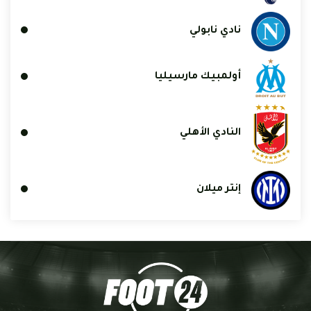
نادي نابولي
أولمبيك مارسيليا
النادي الأهلي
إنتر ميلان