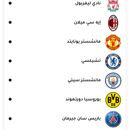
نادي ليفربول
إيه سي ميلان
مانشستر يونايتد
تشيلسي
مانشستر سيتي
بوروسيا دورتموند
باريس سان جيرمان