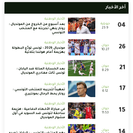
أخر الأخبار
الأخبار الوطنية
بعد أسبوع من الخروج من المونديال :
23:9
رونار ينهي تجربته مع المنتخب
التونسي
الأخبار الوطنية
مونديال 2026 : تونس تودّع البطولة
10:27
بهزيمة أمام هولندا بثلاثية
الأخبار الوطنية
بعد الخسارة المذلة ضد اليابان :
8:29
تونس ثالث مغادري المونديال
الأخبار الوطنية
تمهيداً لتدريبه للمنتخب التونسي :
6:12
رونار يحط الرحال بمونتيري
الأخبار الوطنية
في مباراة الأخطاء الدفاعية : هزيمة
11:53
ساحقة لتونس ضد السويد في أول
مشوار المونديال
الأخبار الوطنية