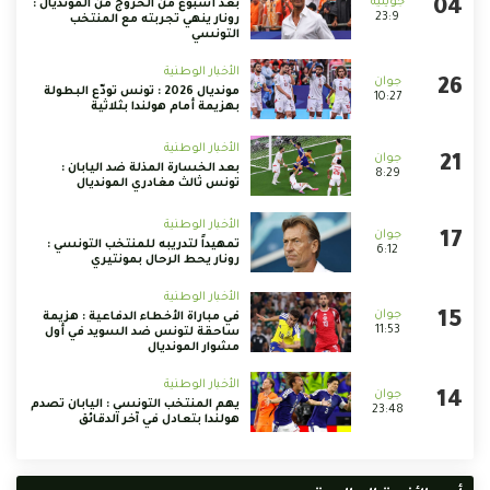
بعد أسبوع من الخروج من المونديال :
23:9
رونار ينهي تجربته مع المنتخب
التونسي
الأخبار الوطنية
مونديال 2026 : تونس تودّع البطولة
10:27
بهزيمة أمام هولندا بثلاثية
الأخبار الوطنية
بعد الخسارة المذلة ضد اليابان :
8:29
تونس ثالث مغادري المونديال
الأخبار الوطنية
تمهيداً لتدريبه للمنتخب التونسي :
6:12
رونار يحط الرحال بمونتيري
الأخبار الوطنية
في مباراة الأخطاء الدفاعية : هزيمة
11:53
ساحقة لتونس ضد السويد في أول
مشوار المونديال
الأخبار الوطنية
يهم المنتخب التونسي : اليابان تصدم
23:48
هولندا بتعادل في آخر الدقائق