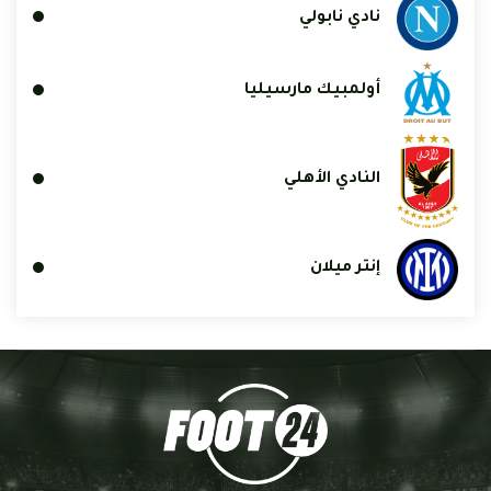
نادي نابولي
أولمبيك مارسيليا
النادي الأهلي
إنتر ميلان