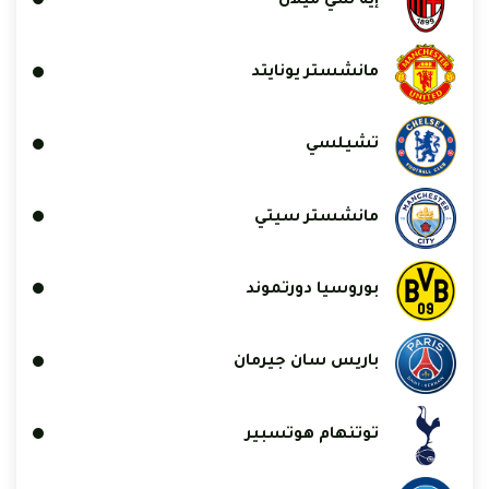
إيه سي ميلان
مانشستر يونايتد
تشيلسي
مانشستر سيتي
بوروسيا دورتموند
باريس سان جيرمان
توتنهام هوتسبير