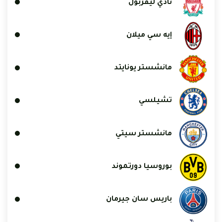
نادي ليفربول
إيه سي ميلان
مانشستر يونايتد
تشيلسي
مانشستر سيتي
بوروسيا دورتموند
باريس سان جيرمان