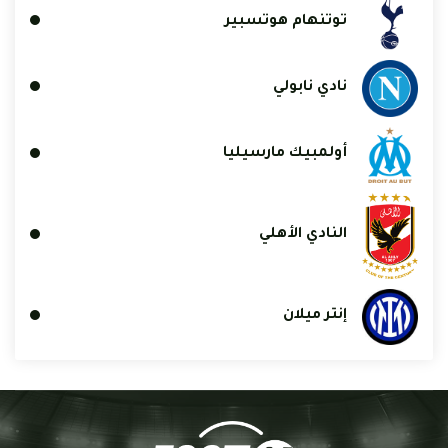
توتنهام هوتسبير
نادي نابولي
أولمبيك مارسيليا
النادي الأهلي
إنتر ميلان