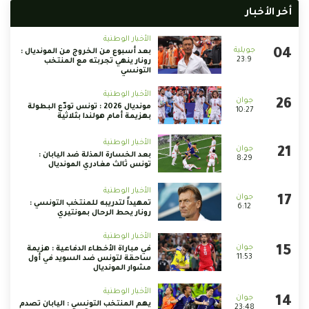
أخر الأخبار
الأخبار الوطنية
بعد أسبوع من الخروج من المونديال :
23:9
رونار ينهي تجربته مع المنتخب
التونسي
الأخبار الوطنية
مونديال 2026 : تونس تودّع البطولة
10:27
بهزيمة أمام هولندا بثلاثية
الأخبار الوطنية
بعد الخسارة المذلة ضد اليابان :
8:29
تونس ثالث مغادري المونديال
الأخبار الوطنية
تمهيداً لتدريبه للمنتخب التونسي :
6:12
رونار يحط الرحال بمونتيري
الأخبار الوطنية
في مباراة الأخطاء الدفاعية : هزيمة
11:53
ساحقة لتونس ضد السويد في أول
مشوار المونديال
الأخبار الوطنية
يهم المنتخب التونسي : اليابان تصدم
23:48