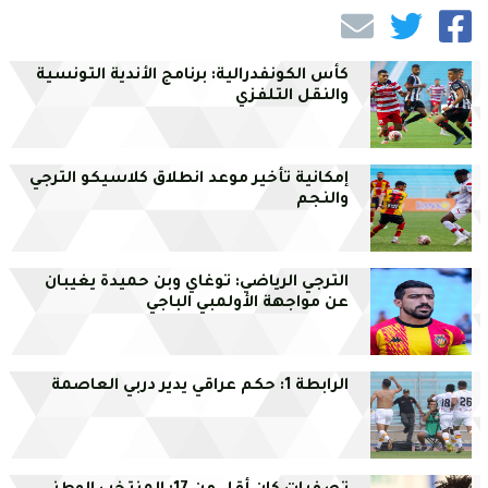
كأس الكونفدرالية: برنامج الأندية التونسية
والنقل التلفزي
إمكانية تأخير موعد انطلاق كلاسيكو الترجي
والنجم
الترجي الرياضي: توغاي وبن حميدة يغيبان
عن مواجهة الأولمبي الباجي
الرابطة 1: حكم عراقي يدير دربي العاصمة