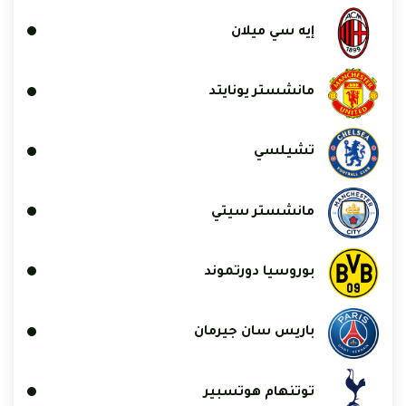
إيه سي ميلان
مانشستر يونايتد
تشيلسي
مانشستر سيتي
بوروسيا دورتموند
باريس سان جيرمان
توتنهام هوتسبير