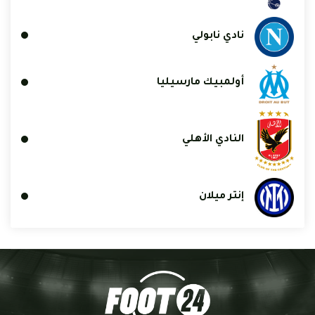
نادي نابولي
أولمبيك مارسيليا
النادي الأهلي
إنتر ميلان