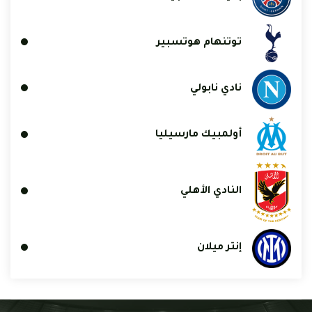
توتنهام هوتسبير
نادي نابولي
أولمبيك مارسيليا
النادي الأهلي
إنتر ميلان