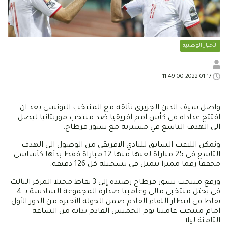
الأخبار الوطنية
2022-01-17 11:49:00
واصل سيف الدين الجزيري تألقه مع المنتخب التونسي بعد ان
افتتح عداداه في كأس امم افريقيا ضد منتخب موريتانيا ليصل
الى الهدف التاسع في مسيرته مع نسور قرطاج.
ونمكن اللاعب السابق للنادي الافريقي من الوصول الى الهدف
التاسع في 25 مباراة لعبها منها 12 مباراة فقط بدأها كأساسي
محققا رقما مميزا يتمثل في تسجيله كل 126 دقيقة.
ورفع منتخب نسور قرطاج رصيده إلى 3 نقاط محتلا المركز الثالث
في يحتل منتخبي مالي وغامبيا صدارة المجموعة السادسة بـ 4
نقاط في انتظار اللقاء القادم ضمن الجولة الأخيرة من الدور الأول
امام منتخب غامبيا يوم الخميس القادم بداية من الساعة
الثامنة ليلا.