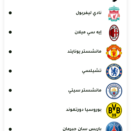
نادي ليفربول
إيه سي ميلان
مانشستر يونايتد
تشيلسي
مانشستر سيتي
بوروسيا دورتموند
باريس سان جيرمان