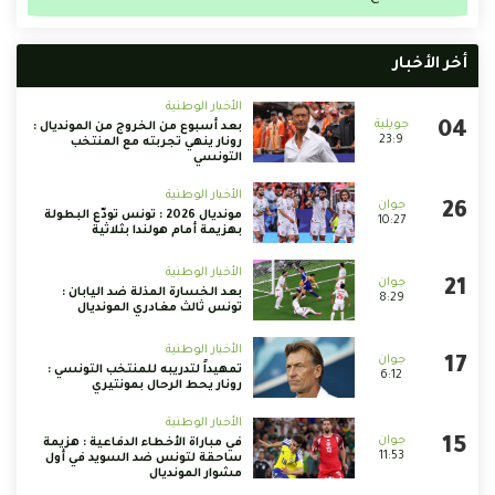
أخر الأخبار
الأخبار الوطنية
بعد أسبوع من الخروج من المونديال :
23:9
رونار ينهي تجربته مع المنتخب
التونسي
الأخبار الوطنية
مونديال 2026 : تونس تودّع البطولة
10:27
بهزيمة أمام هولندا بثلاثية
الأخبار الوطنية
بعد الخسارة المذلة ضد اليابان :
8:29
تونس ثالث مغادري المونديال
الأخبار الوطنية
تمهيداً لتدريبه للمنتخب التونسي :
6:12
رونار يحط الرحال بمونتيري
الأخبار الوطنية
في مباراة الأخطاء الدفاعية : هزيمة
11:53
ساحقة لتونس ضد السويد في أول
مشوار المونديال