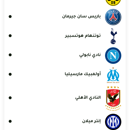
باريس سان جيرمان
توتنهام هوتسبير
نادي نابولي
أولمبيك مارسيليا
النادي الأهلي
إنتر ميلان