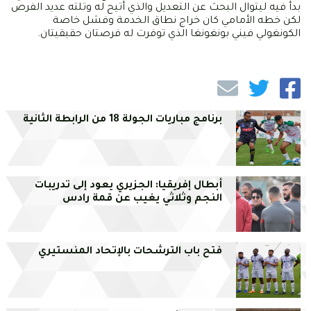
بدأ فيه ليتوال البحث عن التعديل والذي أتيح له وتلته عديد الفرص
لكن خطه الأمامي كان خراج نطاق الخدمة وفشل خاصة
الكونغولي فيني بونغونغا الذي توفرت له فرصتان حقيقيتان.
برنامج مباريات الجولة 18 من الرابطة الثانية
أبطال إفريقيا: الجزيري يعود إلى تدريبات
النجم وثلاثي يغيب عن قمة رادس
فتح باب الترشحات بالإتحاد المنستيري