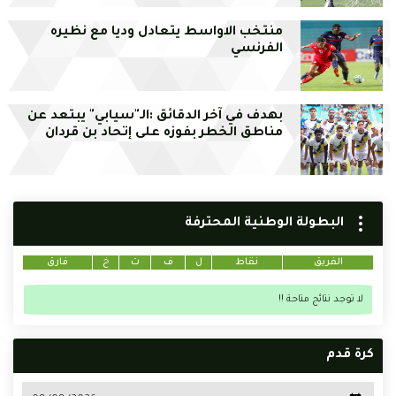
منتخب الاواسط يتعادل وديا مع نظيره
الفرنسي
بهدف في آخر الدقائق :الـ"سيابي" يبتعد عن
مناطق الخطر بفوزه على إتحاد بن قردان
البطولة الوطنية المحترفة
الفريق
نقاط
ل
ف
ت
خ
فارق
لا توجد نتائج متاحة !!
كرة قدم