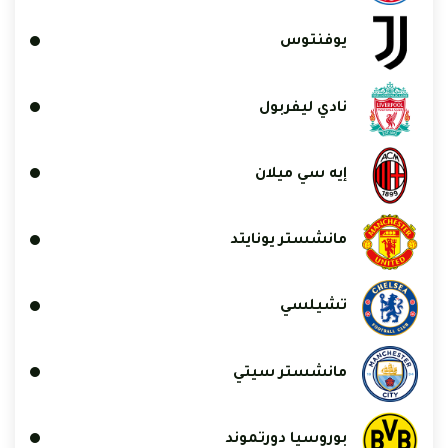
يوفنتوس
نادي ليفربول
إيه سي ميلان
مانشستر يونايتد
تشيلسي
مانشستر سيتي
بوروسيا دورتموند