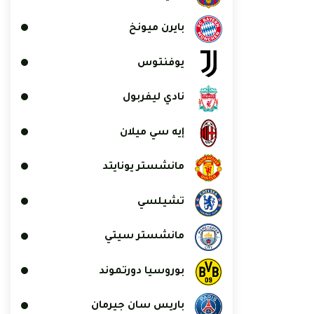
بايرن ميونخ
يوفنتوس
نادي ليفربول
إيه سي ميلان
مانشستر يونايتد
تشيلسي
مانشستر سيتي
بوروسيا دورتموند
باريس سان جيرمان