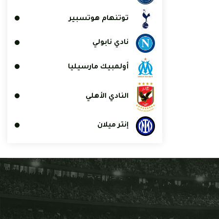
توتنهام هوتسبير
نادي نابولي
أولمبيك مارسيليا
النادي الأهلي
إنتر ميلان