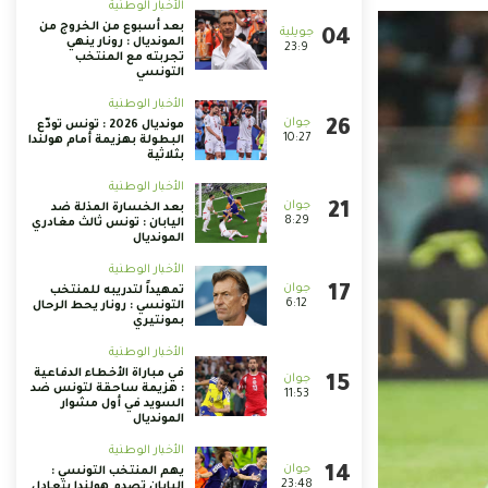
الأخبار الوطنية
بعد أسبوع من الخروج من
المونديال : رونار ينهي
23:9
تجربته مع المنتخب
التونسي
الأخبار الوطنية
مونديال 2026 : تونس تودّع
10:27
البطولة بهزيمة أمام هولندا
بثلاثية
الأخبار الوطنية
بعد الخسارة المذلة ضد
8:29
اليابان : تونس ثالث مغادري
المونديال
الأخبار الوطنية
تمهيداً لتدريبه للمنتخب
6:12
التونسي : رونار يحط الرحال
بمونتيري
الأخبار الوطنية
في مباراة الأخطاء الدفاعية
: هزيمة ساحقة لتونس ضد
11:53
السويد في أول مشوار
المونديال
الأخبار الوطنية
يهم المنتخب التونسي :
23:48
اليابان تصدم هولندا بتعادل