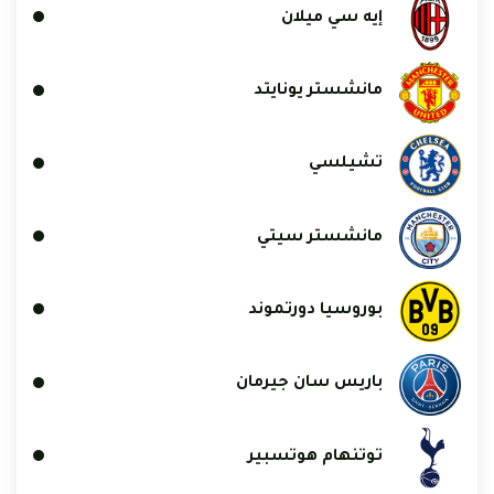
إيه سي ميلان
مانشستر يونايتد
تشيلسي
مانشستر سيتي
بوروسيا دورتموند
باريس سان جيرمان
توتنهام هوتسبير