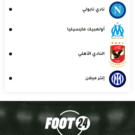
نادي نابولي
أولمبيك مارسيليا
النادي الأهلي
إنتر ميلان