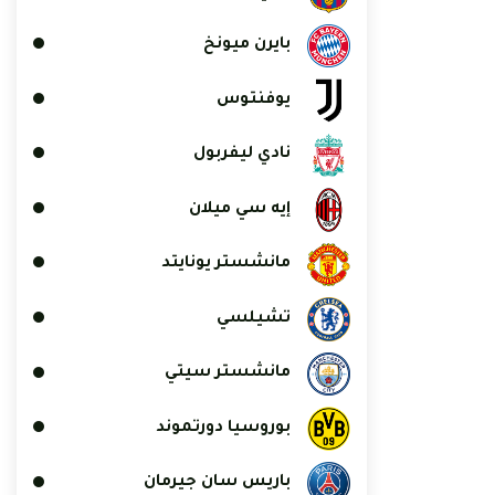
بايرن ميونخ
يوفنتوس
نادي ليفربول
إيه سي ميلان
مانشستر يونايتد
تشيلسي
مانشستر سيتي
بوروسيا دورتموند
باريس سان جيرمان