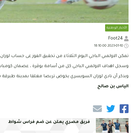
الأخبار الوطنية
Foot24
2023-01-10 18:10:00
تمكن الاولمبي الباجي اليوم الثلاثاء من تحقيق الفوز عى حساب لوزان السويسري بنتيجة 3-2 في اللقاء الودي الذي
وسجل اهداف الاولمبي الباجي كل من أسامة بوڤرة ، عصمان كومباسا 
ويذكر أن نادي لوزان السويسري يخوض تربصا مغلقا بمدينة طبرقة من 9 إلى 15 جانفي الج
الياس بن صالح
فريق مصري يعلن عن ضم فراس شواط