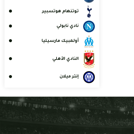
توتنهام هوتسبير
نادي نابولي
أولمبيك مارسيليا
النادي الأهلي
إنتر ميلان