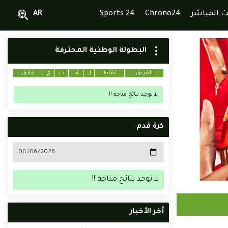
ث المباشر
Chrono24
Sports 24
AR
البطولة الوطنية المحترفة
الفريق
نقاط
ل
ف
ت
خ
فارق
لا توجد نتائج متاحة !!
كرة قدم
لا توجد نتائج متاحة !!
أخر الأخبار