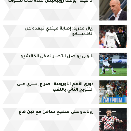
الـ''فيفا'' يوقف روبياليس لمدة ثلاث سنوات
ريال مدريد: إصابة ميندي تبعده عن
الكلاسيكو
نابولي يواصل انتصاراته في الكالشيو
دوري الأمم الأوروبية : صراع إيبيري على
التتويج الثاني باللقب
رونالدو على صفيح ساخن مع تين هاغ