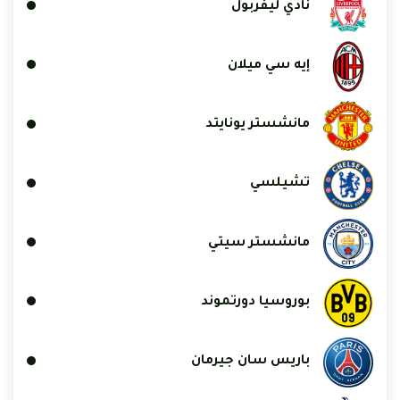
نادي ليفربول
إيه سي ميلان
مانشستر يونايتد
تشيلسي
مانشستر سيتي
بوروسيا دورتموند
باريس سان جيرمان