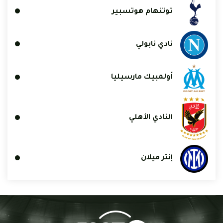
توتنهام هوتسبير
نادي نابولي
أولمبيك مارسيليا
النادي الأهلي
إنتر ميلان