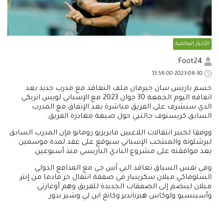
الأخبار العالمية
Foot24
2023-06-30 13:56:00
حسم باريس سان جيرمان ملف التعاقد مع مدرب جديد بعد
اتفاقه اليوم الجمعة 30 جوان 2023 مع الإسباني لويس انريكي
الذي سيشرف على الفريق مباشرة بعد الإتفاق مع المدرب
السابق كريستوف جالتيي حول صيغة مغادرة الفريق.
ووفقا لخبير انتقالات اللاعبين فابريزيو رومانو فإن المدرب السابق
لبرشلونة والمنتخب الإسباني سيوقع على عقد لمدة موسمين
بعد موافقته على مشروع النادي الباريسي منذ أسبوعين.
وفي نفس السياق تعاقد البي آس جي مع المدافع الدولي
السلوفاكي ميلان سكرينيار في صفقة انتقال حر قادما من إنتر
ميلان لينضم إلى الصفقات الجديدة للفريق وهم أوغارتي
وأسينسيو ولوكاس هيرنانديز وكانغ اين لي وشير ندور.