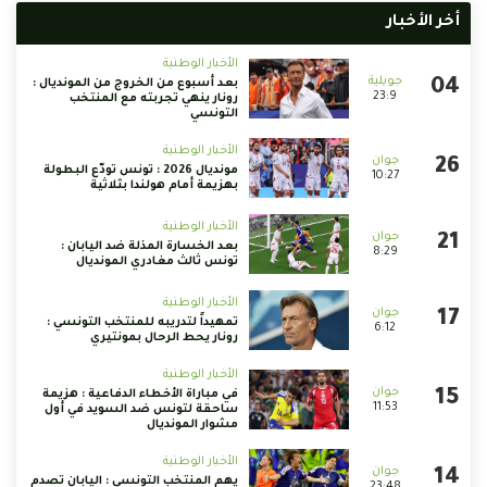
أخر الأخبار
الأخبار الوطنية
بعد أسبوع من الخروج من المونديال :
23:9
رونار ينهي تجربته مع المنتخب
التونسي
الأخبار الوطنية
مونديال 2026 : تونس تودّع البطولة
10:27
بهزيمة أمام هولندا بثلاثية
الأخبار الوطنية
بعد الخسارة المذلة ضد اليابان :
8:29
تونس ثالث مغادري المونديال
الأخبار الوطنية
تمهيداً لتدريبه للمنتخب التونسي :
6:12
رونار يحط الرحال بمونتيري
الأخبار الوطنية
في مباراة الأخطاء الدفاعية : هزيمة
11:53
ساحقة لتونس ضد السويد في أول
مشوار المونديال
الأخبار الوطنية
يهم المنتخب التونسي : اليابان تصدم
23:48