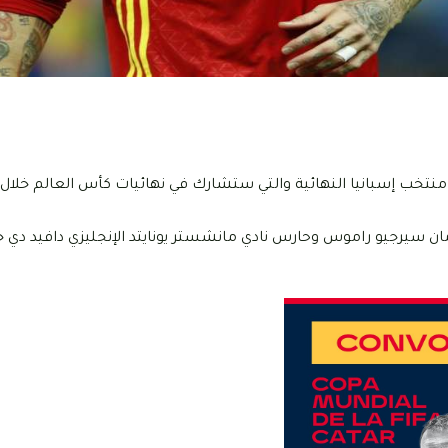
انريكي، اليوم الجمعة 11 نوفمبر 2022، عن قائمة منتخب إسبانيا النهائية والتي ستشارك في نهائيات كأس العا
 سيرجيو راموس وحارس نادي مانشستر يونايتد الإنجليزي دافيد دي خ