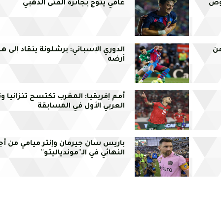
وص
غافي يتوج بجائزة الفتى الذهبي
عن
الدوري الإسباني: برشلونة ينقاد إلى ه
أرضه
أمم إفريقيا: المغرب تكتسح تنزانيا و
العربي الأول في المسابقة
باريس سان جيرمان وإنتر ميامي من أج
النهائي في الـ''موندياليتو''