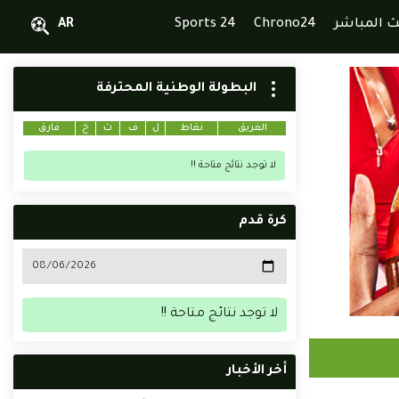
ث المباشر
Chrono24
Sports 24
AR
البطولة الوطنية المحترفة
الفريق
نقاط
ل
ف
ت
خ
فارق
لا توجد نتائج متاحة !!
كرة قدم
لا توجد نتائج متاحة !!
أخر الأخبار