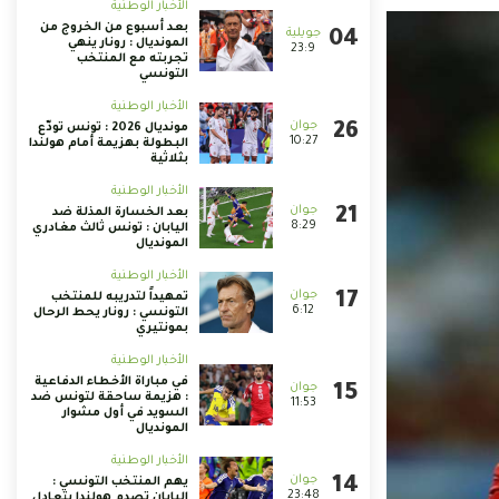
الأخبار الوطنية
بعد أسبوع من الخروج من
المونديال : رونار ينهي
23:9
تجربته مع المنتخب
التونسي
الأخبار الوطنية
مونديال 2026 : تونس تودّع
10:27
البطولة بهزيمة أمام هولندا
بثلاثية
الأخبار الوطنية
بعد الخسارة المذلة ضد
8:29
اليابان : تونس ثالث مغادري
المونديال
الأخبار الوطنية
تمهيداً لتدريبه للمنتخب
6:12
التونسي : رونار يحط الرحال
بمونتيري
الأخبار الوطنية
في مباراة الأخطاء الدفاعية
: هزيمة ساحقة لتونس ضد
11:53
السويد في أول مشوار
المونديال
الأخبار الوطنية
يهم المنتخب التونسي :
23:48
اليابان تصدم هولندا بتعادل