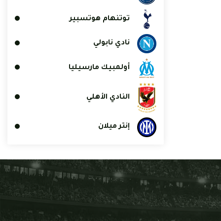
توتنهام هوتسبير
نادي نابولي
أولمبيك مارسيليا
النادي الأهلي
إنتر ميلان