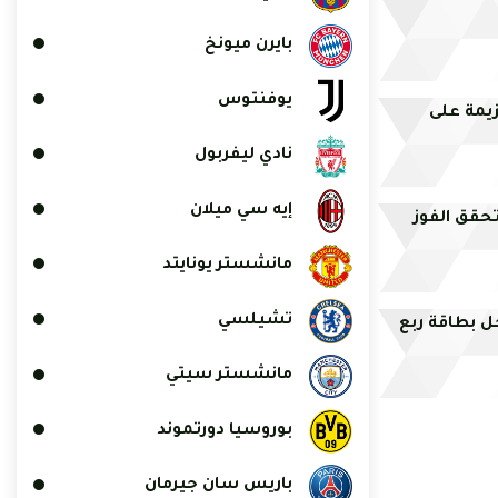
بايرن ميونخ
يوفنتوس
زيمة على
نادي ليفربول
إيه سي ميلان
تحقق الفوز
مانشستر يونايتد
تشيلسي
ل بطاقة ربع
مانشستر سيتي
بوروسيا دورتموند
باريس سان جيرمان