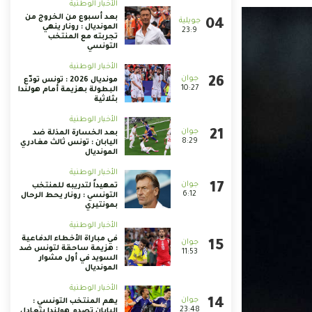
الأخبار الوطنية
بعد أسبوع من الخروج من
المونديال : رونار ينهي
23:9
تجربته مع المنتخب
التونسي
الأخبار الوطنية
مونديال 2026 : تونس تودّع
10:27
البطولة بهزيمة أمام هولندا
بثلاثية
الأخبار الوطنية
بعد الخسارة المذلة ضد
8:29
اليابان : تونس ثالث مغادري
المونديال
الأخبار الوطنية
تمهيداً لتدريبه للمنتخب
6:12
التونسي : رونار يحط الرحال
بمونتيري
الأخبار الوطنية
في مباراة الأخطاء الدفاعية
: هزيمة ساحقة لتونس ضد
11:53
السويد في أول مشوار
المونديال
الأخبار الوطنية
يهم المنتخب التونسي :
23:48
اليابان تصدم هولندا بتعادل