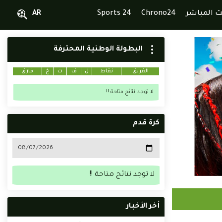
ث المباشر
Chrono24
Sports 24
AR
البطولة الوطنية المحترفة
الفريق
نقاط
ل
ف
ت
خ
فارق
لا توجد نتائج متاحة !!
كرة قدم
لا توجد نتائج متاحة !!
أخر الأخبار