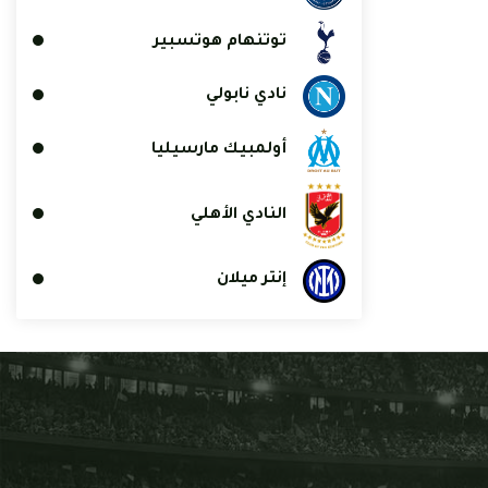
توتنهام هوتسبير
نادي نابولي
أولمبيك مارسيليا
النادي الأهلي
إنتر ميلان