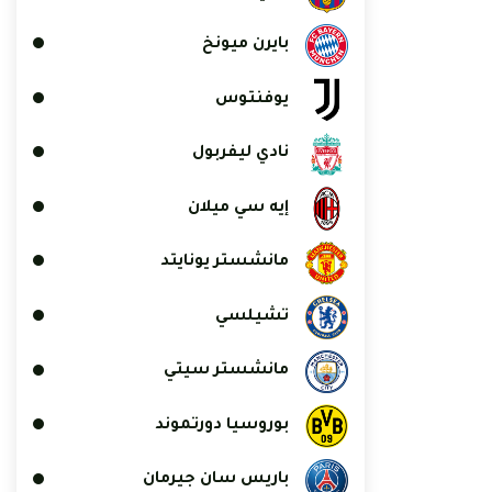
بايرن ميونخ
يوفنتوس
نادي ليفربول
إيه سي ميلان
مانشستر يونايتد
تشيلسي
مانشستر سيتي
بوروسيا دورتموند
باريس سان جيرمان