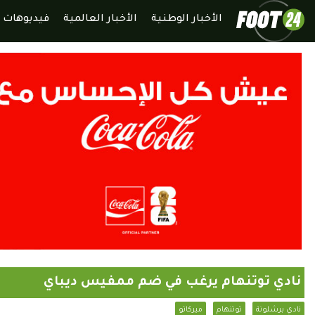
الأخبار الوطنية
الأخبار العالمية
فيديوهات
نادي توتنهام يرغب في ضم ممفيس ديباي
نادي برشلونة
توتنهام
ميركاتو