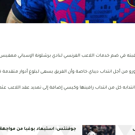
غبته في ضم خدمات اللاعب الفرنسي لنادي برشلونة الإسباني ممفيس د
يفة فإن نادي توتنهام مستعد لتقديم 20 مليون يورو من أجل انتداب ديباي خاصة وأن الفريق يسعى لبلوغ أدوار
انتدابه كل من انتداب رافينها وكيسي إضافة إلى تمديد عقد اللاعب عثم
جوفنتس: استبعاد بوغبا من مواجهة 