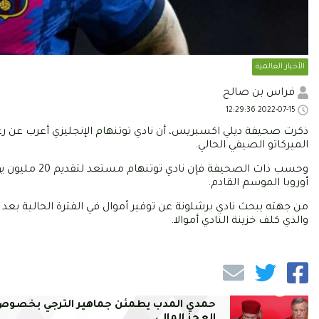
الأخبار العالمية
فراس بن صالح
2022-07-15 12:29:36
ذكرت صحيفة ديلي اكسبريس، أن نادي توتنهام الإنجليزي أعرب عن ر
الميركاتو الصيفي الحالي.
وحسب ذات الصح
أوروبا الموسم القادم.
من جهته يبحث نادي برشلونة عن توفير أموال في الفترة الحالية بعد 
والذي كلف خزينة النادي أموالا.
حمدي المدب يطمئن جماهير الترجي بخصوص