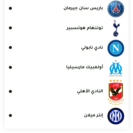
باريس سان جيرمان
توتنهام هوتسبير
نادي نابولي
أولمبيك مارسيليا
النادي الأهلي
إنتر ميلان