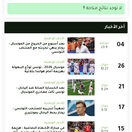
لا توجد نتائج متاحة !!
أخر الأخبار
الأخبار الوطنية
بعد أسبوع من الخروج من المونديال :
23:9
رونار ينهي تجربته مع المنتخب
التونسي
الأخبار الوطنية
مونديال 2026 : تونس تودّع البطولة
10:27
بهزيمة أمام هولندا بثلاثية
الأخبار الوطنية
بعد الخسارة المذلة ضد اليابان :
8:29
تونس ثالث مغادري المونديال
الأخبار الوطنية
تمهيداً لتدريبه للمنتخب التونسي :
6:12
رونار يحط الرحال بمونتيري
الأخبار الوطنية
في مباراة الأخطاء الدفاعية : هزيمة
11:53