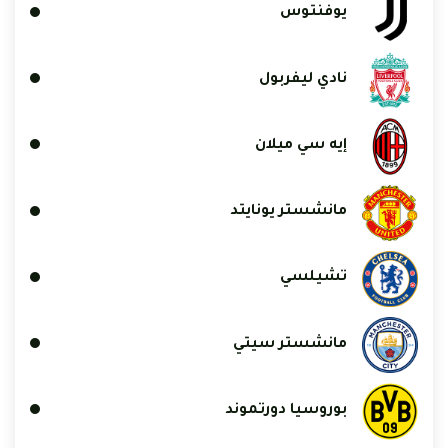
يوفنتوس
نادي ليفربول
إيه سي ميلان
مانشستر يونايتد
تشيلسي
مانشستر سيتي
بوروسيا دورتموند