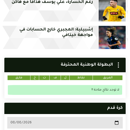
رغم الخسارة، علي يوسف هدّافاً مع هاكن
إشبيلية: المجبري خارج الحسابات في
مواجهة خيتافي
البطولة الوطنية المحترفة
الفريق
نقاط
ل
ف
ت
خ
فارق
لا توجد نتائج متاحة !!
كرة قدم