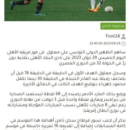
محترفونا بالخارج
Foot24
2023-06-29 22:45:00
ساهم الظهير الدولي التونسي علي معلول في فوز فريقه الأهلي
اليوم الخميس 29 جوان 2023 على نادي البنك الأهلي بثلاثية دون
ردّ في الجولة 32 من الدوري المصري.
وسجل معلول الهدف الأول في الدقيقة في الدقيقة 18 قبل أن
يضاعف زميله عبد القادر النتيجة في الدقيقة 30 بينما تكفل
محمود كهرباء بتوقيع الهدف الثالث في الدقائق الأخيرة.
ورفع بذلك المارد الأحمر رصيده إلى 68 نقطة ليستعيد الصدارة
من بيراميدز وبفارق نقطة واحدة قبل 3 جولات من نهاية الدوري
رغم تبقي 8 مباريات للأهلي بسبب المباريات المؤجلة ومشاركته
في دوري أبطال إفريقيا.
يذكر أن لاعب نسور قرطاج سجل ثامن أهدافه هذا الموسم في
كافة المسابقات إضافة إلى تقديمه 16 تمريرة حاسمة في موسم