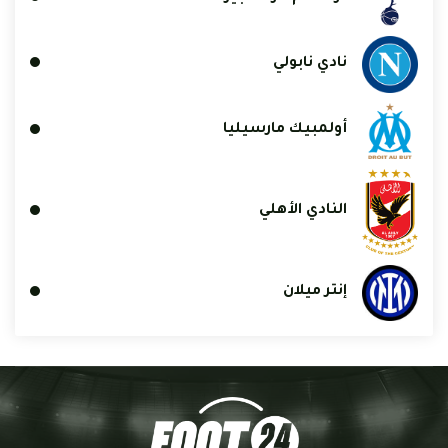
نادي نابولي
أولمبيك مارسيليا
النادي الأهلي
إنتر ميلان