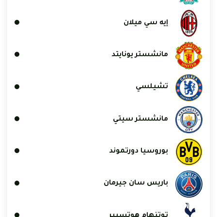
إيه سي ميلان
مانشستر يونايتد
تشيلسي
مانشستر سيتي
بوروسيا دورتموند
باريس سان جيرمان
توتنهام هوتسبير