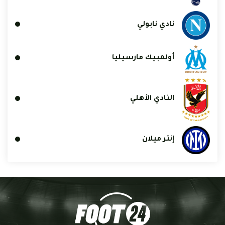
نادي نابولي
أولمبيك مارسيليا
النادي الأهلي
إنتر ميلان