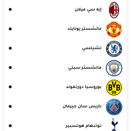
إيه سي ميلان
مانشستر يونايتد
تشيلسي
مانشستر سيتي
بوروسيا دورتموند
باريس سان جيرمان
توتنهام هوتسبير