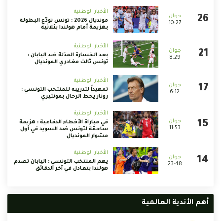
الأخبار الوطنية
مونديال 2026 : تونس تودّع البطولة
10:27
بهزيمة أمام هولندا بثلاثية
الأخبار الوطنية
بعد الخسارة المذلة ضد اليابان :
8:29
تونس ثالث مغادري المونديال
الأخبار الوطنية
تمهيداً لتدريبه للمنتخب التونسي :
6:12
رونار يحط الرحال بمونتيري
الأخبار الوطنية
في مباراة الأخطاء الدفاعية : هزيمة
11:53
ساحقة لتونس ضد السويد في أول
مشوار المونديال
الأخبار الوطنية
يهم المنتخب التونسي : اليابان تصدم
23:48
هولندا بتعادل في آخر الدقائق
أهم الأندية العالمية