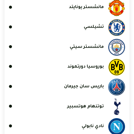
مانشستر يونايتد
تشيلسي
مانشستر سيتي
بوروسيا دورتموند
باريس سان جيرمان
توتنهام هوتسبير
نادي نابولي