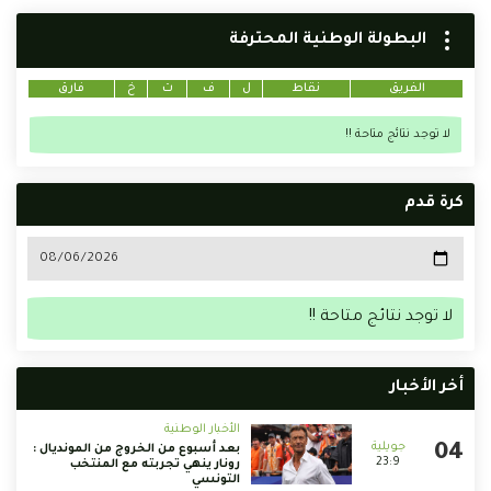
البطولة الوطنية المحترفة
الفريق
نقاط
ل
ف
ت
خ
فارق
لا توجد نتائج متاحة !!
كرة قدم
لا توجد نتائج متاحة !!
أخر الأخبار
الأخبار الوطنية
بعد أسبوع من الخروج من المونديال :
23:9
رونار ينهي تجربته مع المنتخب
التونسي