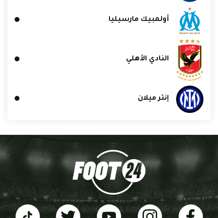
أولمبيك مارسيليا
النادي الأهلي
إنتر ميلان