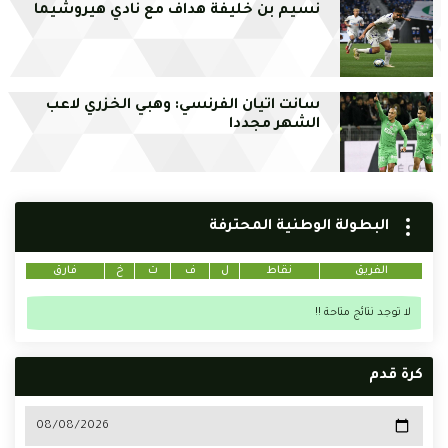
نسيم بن خليفة هداف مع نادي هيروشيما
سانت اتيان الفرنسي: وهبي الخزري لاعب
الشهر مجددا
البطولة الوطنية المحترفة
الفريق
نقاط
ل
ف
ت
خ
فارق
لا توجد نتائج متاحة !!
كرة قدم