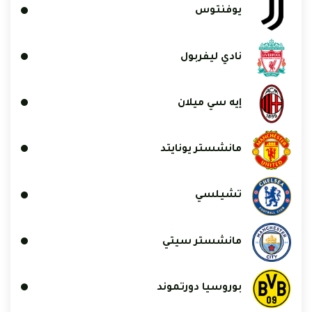
يوفنتوس
نادي ليفربول
إيه سي ميلان
مانشستر يونايتد
تشيلسي
مانشستر سيتي
بوروسيا دورتموند