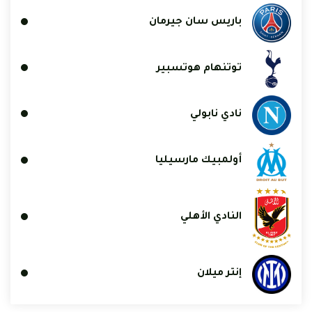
باريس سان جيرمان
توتنهام هوتسبير
نادي نابولي
أولمبيك مارسيليا
النادي الأهلي
إنتر ميلان