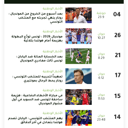
الأخبار الوطنية
بعد أسبوع من الخروج من المونديال :
23:9
رونار ينهي تجربته مع المنتخب
التونسي
الأخبار الوطنية
مونديال 2026 : تونس تودّع البطولة
10:27
بهزيمة أمام هولندا بثلاثية
الأخبار الوطنية
بعد الخسارة المذلة ضد اليابان :
8:29
تونس ثالث مغادري المونديال
الأخبار الوطنية
تمهيداً لتدريبه للمنتخب التونسي :
6:12
رونار يحط الرحال بمونتيري
الأخبار الوطنية
في مباراة الأخطاء الدفاعية : هزيمة
11:53
ساحقة لتونس ضد السويد في أول
مشوار المونديال
الأخبار الوطنية
يهم المنتخب التونسي : اليابان تصدم
23:48
هولندا بتعادل في آخر الدقائق