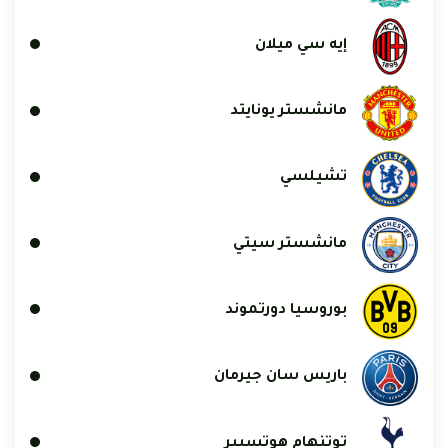
إيه سي ميلان
مانشستر يونايتد
تشيلسي
مانشستر سيتي
بوروسيا دورتموند
باريس سان جيرمان
توتنهام هوتسبير