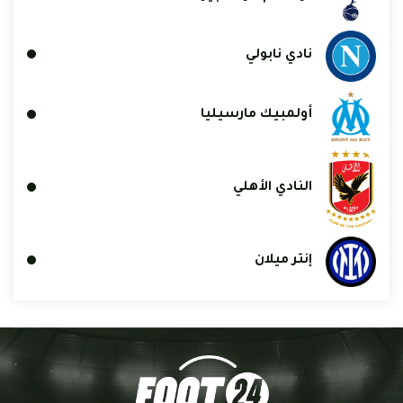
نادي نابولي
أولمبيك مارسيليا
النادي الأهلي
إنتر ميلان