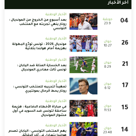
أخر الأخبار
الأخبار الوطنية
بعد أسبوع من الخروج من المونديال :
23:9
رونار ينهي تجربته مع المنتخب
التونسي
الأخبار الوطنية
مونديال 2026 : تونس تودّع البطولة
10:27
بهزيمة أمام هولندا بثلاثية
الأخبار الوطنية
بعد الخسارة المذلة ضد اليابان :
8:29
تونس ثالث مغادري المونديال
الأخبار الوطنية
تمهيداً لتدريبه للمنتخب التونسي :
6:12
رونار يحط الرحال بمونتيري
الأخبار الوطنية
في مباراة الأخطاء الدفاعية : هزيمة
11:53
ساحقة لتونس ضد السويد في أول
مشوار المونديال
الأخبار الوطنية
يهم المنتخب التونسي : اليابان تصدم
23:48
هولندا بتعادل في آخر الدقائق