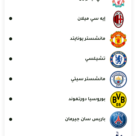
إيه سي ميلان
مانشستر يونايتد
تشيلسي
مانشستر سيتي
بوروسيا دورتموند
باريس سان جيرمان