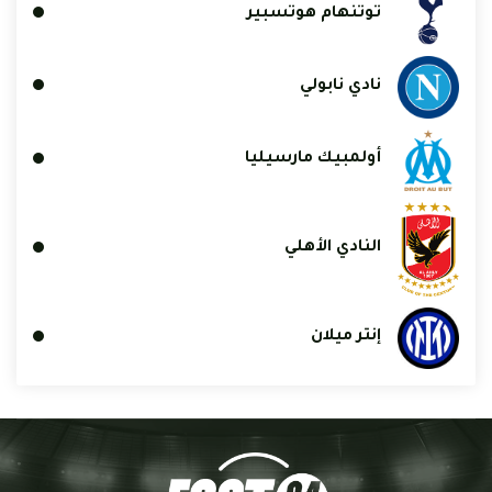
توتنهام هوتسبير
نادي نابولي
أولمبيك مارسيليا
النادي الأهلي
إنتر ميلان