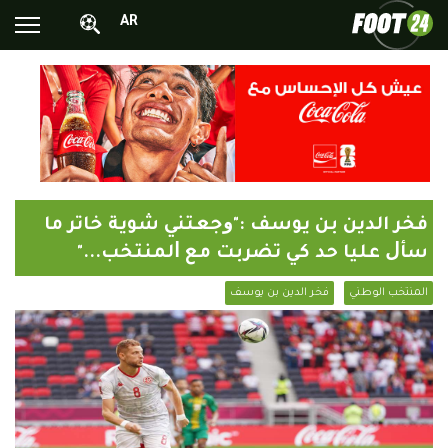
AR
الأخبار الوطنية
الأخبار العالمية
فيديوهات
محترفونا بالخارج
فخر الدين بن يوسف :"ﻭﺟﻌﺘﻨﻲ ﺷﻮﻳﺔ ﺧﺎﺗﺮ ﻣﺎ
ألبومات الصور
ﺳﺄﻝ ﻋﻠﻴﺎ ﺣﺪ ﻛﻲ ﺗﻀﺮﺑﺖ ﻣﻊ ﺍﻟﻤﻨﺘﺨﺐ..."
أخبار متفرقة
المنتخب الوطني
فخر الدين بن يوسف
البرامج
البث المباشر
Chrono24
Sports 24