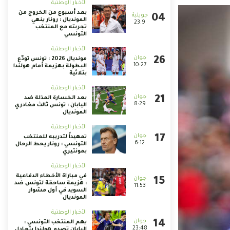
الأخبار الوطنية
بعد أسبوع من الخروج من
المونديال : رونار ينهي
23:9
تجربته مع المنتخب
التونسي
الأخبار الوطنية
مونديال 2026 : تونس تودّع
10:27
البطولة بهزيمة أمام هولندا
بثلاثية
الأخبار الوطنية
بعد الخسارة المذلة ضد
8:29
اليابان : تونس ثالث مغادري
المونديال
الأخبار الوطنية
تمهيداً لتدريبه للمنتخب
6:12
التونسي : رونار يحط الرحال
بمونتيري
الأخبار الوطنية
في مباراة الأخطاء الدفاعية
: هزيمة ساحقة لتونس ضد
11:53
السويد في أول مشوار
المونديال
الأخبار الوطنية
يهم المنتخب التونسي :
23:48
اليابان تصدم هولندا بتعادل