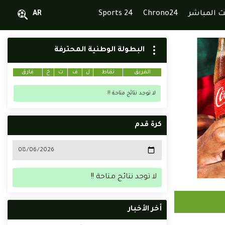
ث المباشر
Chrono24
Sports 24
AR
البطولة الوطنية المحترفة
الفريق
نقاط
ل
ف
ت
خ
فارق
لا توجد نتائج متاحة !!
كرة قدم
لا توجد نتائج متاحة !!
أخر الأخبار