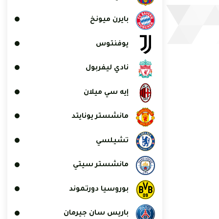
بايرن ميونخ
يوفنتوس
نادي ليفربول
إيه سي ميلان
مانشستر يونايتد
تشيلسي
مانشستر سيتي
بوروسيا دورتموند
باريس سان جيرمان