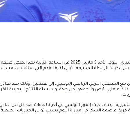
يواجه وصيف بطولة الرابطة المحترفة الأولى، الإتحاد الرياضي المنستيري، اليوم، الأحد 9 مارس 2025 في السا
التاسع، الأولمبي الباجي، في إطار مباراة الدفعة الثانية من الجولة 23 من بطولة الرابطة المحترفة الأولى لكرة القدم التي ستق
ارق مع المتصدر، الترجي الرياضي التونسي، إلى نقطتين، وذلك بعد تعادل
ك عاملي الأرض والجمهور من جهة، وسلسلة النتائج الإيجابية للفر
وفي نفس السياق، قد تسهل سلسلة النتائج الأخيرة للضيوف من مأمورية الإتحاد، حيث إنهزم الأولمبي في آخر
يق عاصمة السكر في مباراة اليوم بسبب توالي المباريات الصعبة ن