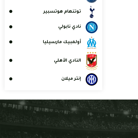
توتنهام هوتسبير
نادي نابولي
أولمبيك مارسيليا
النادي الأهلي
إنتر ميلان