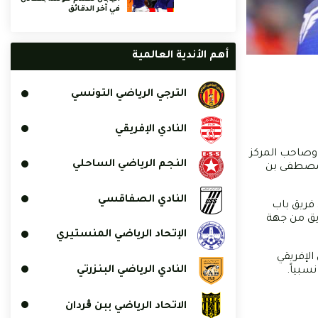
في آخر الدقائق
أهم الأندية العالمية
الترجي الرياضي التونسي
النادي الإفريقي
عة الثانية بعد الظهر، ضيفه وصاحب المركز
النجم الرياضي الساحلي
ام بملعب المصطفى بن
النادي الصفاقسي
 فريق باب
يق من جهة
الإتحاد الرياضي المنستيري
 3 لقاءات ضد كل من النادي الإفريقي
النادي الرياضي البنزرتي
سبياً.
الاتحاد الرياضي ببن ڨردان