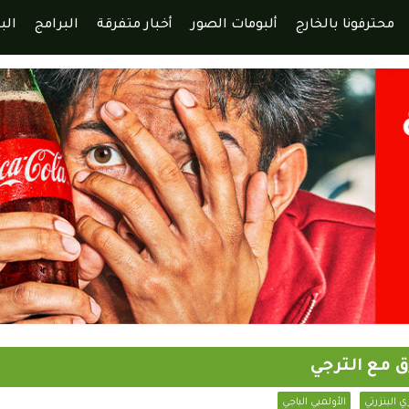
محترفونا بالخارج
ألبومات الصور
أخبار متفرقة
البرامج
الب
ق مع الترجي
 البنزرتي
الأولمبي الباجي