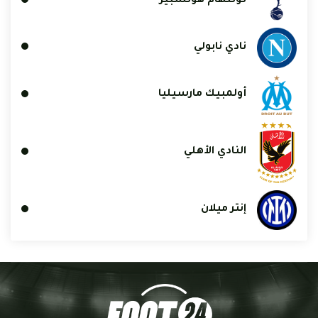
توتنهام هوتسبير
نادي نابولي
أولمبيك مارسيليا
النادي الأهلي
إنتر ميلان