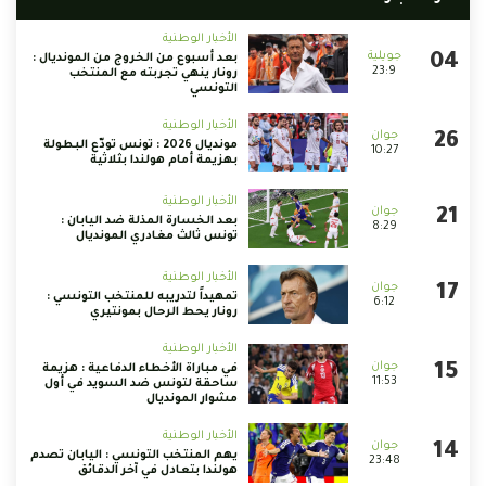
الأخبار الوطنية
بعد أسبوع من الخروج من المونديال :
23:9
رونار ينهي تجربته مع المنتخب
التونسي
الأخبار الوطنية
مونديال 2026 : تونس تودّع البطولة
10:27
بهزيمة أمام هولندا بثلاثية
الأخبار الوطنية
بعد الخسارة المذلة ضد اليابان :
8:29
تونس ثالث مغادري المونديال
الأخبار الوطنية
تمهيداً لتدريبه للمنتخب التونسي :
6:12
رونار يحط الرحال بمونتيري
الأخبار الوطنية
في مباراة الأخطاء الدفاعية : هزيمة
11:53
ساحقة لتونس ضد السويد في أول
مشوار المونديال
الأخبار الوطنية
يهم المنتخب التونسي : اليابان تصدم
23:48
هولندا بتعادل في آخر الدقائق