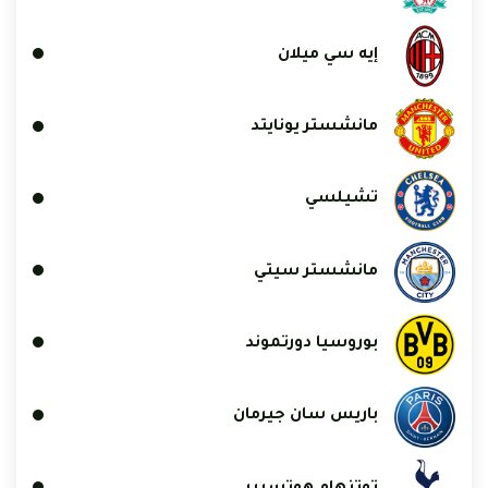
إيه سي ميلان
مانشستر يونايتد
تشيلسي
مانشستر سيتي
بوروسيا دورتموند
باريس سان جيرمان