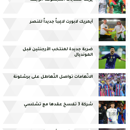
يربك حسابات المجموعة الرابعة
آيمريك لابورت لاعِباً جديداً للنصر
ضربة جديدة لمنتخب الأرجنتين قبل
المونديال
الاتّهامات تواصل التّهاطل على برشلونة
شركة 3 تفسخ عقدها مع تشلسي