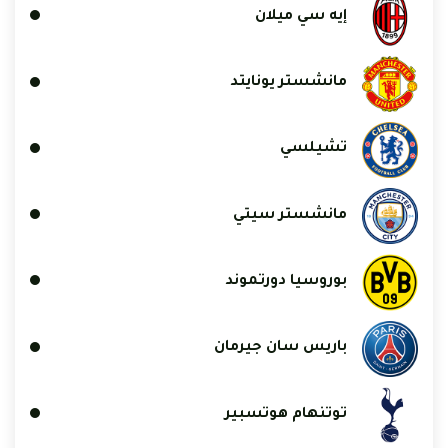
إيه سي ميلان
مانشستر يونايتد
تشيلسي
مانشستر سيتي
بوروسيا دورتموند
باريس سان جيرمان
توتنهام هوتسبير