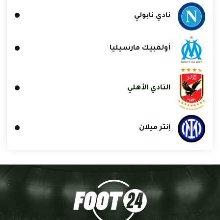
نادي نابولي
أولمبيك مارسيليا
النادي الأهلي
إنتر ميلان