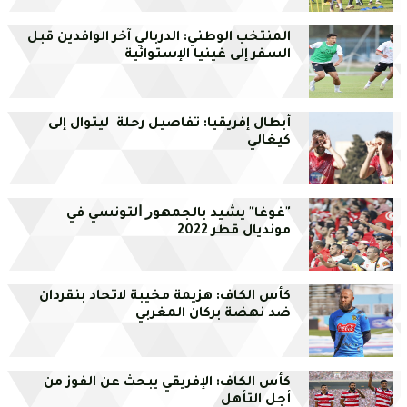
المنتخب الوطني: الدربالي آخر الوافدين قبل
السفر إلى غينيا الإستوائية
أبطال إفريقيا: تفاصيل رحلة ليتوال إلى
كيغالي
"ﻏﻮﻏﺎ" ﻳﺸﻴﺪ ﺑﺎﻟﺠﻤﻬﻮﺭ ﺍﻟﺘﻮﻧﺴﻲ في
مونديال قطر 2022
كأس الكاف: هزيمة مخيبة لاتحاد بنقردان
ضد نهضة بركان المغربي
كأس الكاف: الإفريقي يبحث عن الفوز من
أجل التأهل