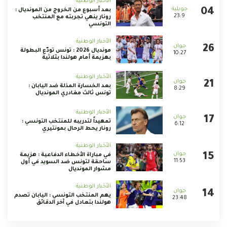
الأخبار الوطنية
بعد أسبوع من الخروج من المونديال :
23:9
رونار ينهي تجربته مع المنتخب
التونسي
الأخبار الوطنية
مونديال 2026 : تونس تودّع البطولة
10:27
بهزيمة أمام هولندا بثلاثية
الأخبار الوطنية
بعد الخسارة المذلة ضد اليابان :
8:29
تونس ثالث مغادري المونديال
الأخبار الوطنية
تمهيداً لتدريبه للمنتخب التونسي :
6:12
رونار يحط الرحال بمونتيري
الأخبار الوطنية
في مباراة الأخطاء الدفاعية : هزيمة
11:53
ساحقة لتونس ضد السويد في أول
مشوار المونديال
الأخبار الوطنية
يهم المنتخب التونسي : اليابان تصدم
23:48
هولندا بتعادل في آخر الدقائق