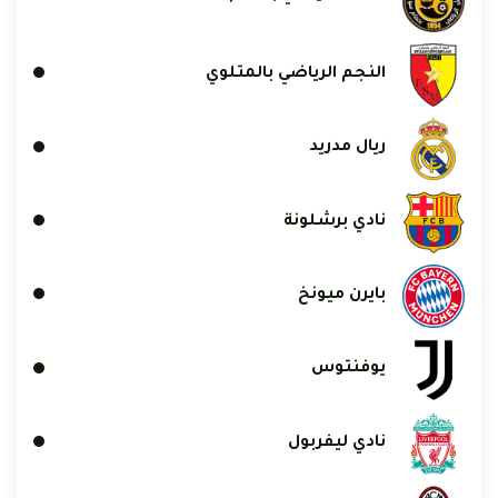
النجم الرياضي بالمتلوي
ريال مدريد
نادي برشلونة
بايرن ميونخ
يوفنتوس
نادي ليفربول