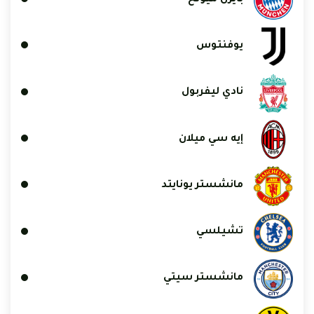
يوفنتوس
نادي ليفربول
إيه سي ميلان
مانشستر يونايتد
تشيلسي
مانشستر سيتي