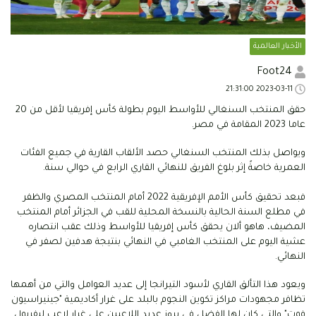
الأخبار العالمية
Foot24
2023-03-11 21:31:00
حقق المنتخب السنغالي للأواسط اليوم بطولة كأس إفريقيا لأقل من 20
عاما 2023 المقامة في مصر.
ويواصل بذلك المنتخب السنغالي حصد الألقاب القارية في جميع الفئات
العمرية خاصةً إثر بلوغ الفريق للنهائي القاري الرابع في حوالي سنة.
فبعد تحقيق كأس الأمم الإفريقية 2022 أمام المنتخب المصري والظفر
في مطلع السنة الحالية بالنسخة المحلية للقب في الجزائر أمام المنتخب
المضيف، هاهو ألان يحقق كأس إفريقيا للأواسط وذلك عقب انتصاره
عشية اليوم على المنتخب الغامبي في النهائي بنتيجة هدفين لصفر في
النهائي.
ويعود هذا التألق القاري لأسود التيرانجا إلى عديد العوامل والتي من أهمها
تظافر مجهودات مراكز تكوين النجوم بالبلد على غرار أكاديمية "جينيراسيون
فوت" والتي كان لها الفضل في بروز عديد اللاعبين على غرار لاعب ليفربول