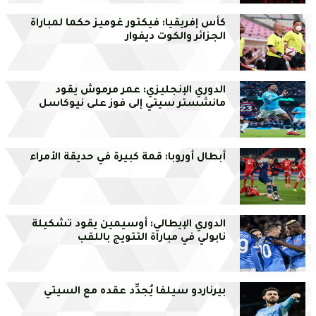
كأس إفريقيا: فيكتور غوميز حكما لمباراة
الجزائر والكوت ديفوار
الدوري الإنجليزي: عمر مرموش يقود
مانشستر سيتي إلى فوز على نيوكاسل
أبطال أوروبا: قمة كبيرة في حديقة الأمراء
الدوري الإيطالي: أوسيمين يقود تشكيلة
نابولي في مباراة التتويج باللقب
بيرناردو سيلفا يُجدِّد عقده مع السيتي