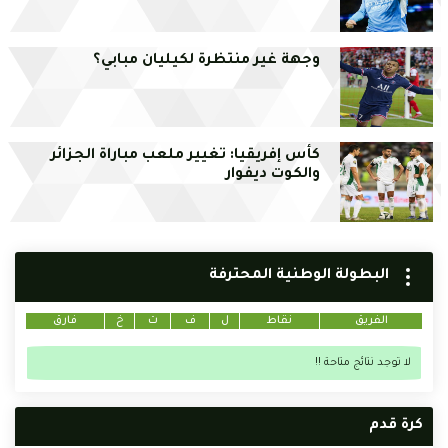
وجهة غير منتظرة لكيليان مبابي؟
كأس إفريقيا: تغيير ملعب مباراة الجزائر
والكوت ديفوار
البطولة الوطنية المحترفة
الفريق
نقاط
ل
ف
ت
خ
فارق
لا توجد نتائج متاحة !!
كرة قدم