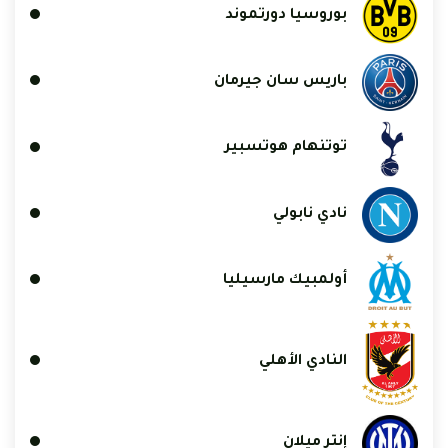
بوروسيا دورتموند
باريس سان جيرمان
توتنهام هوتسبير
نادي نابولي
أولمبيك مارسيليا
النادي الأهلي
إنتر ميلان