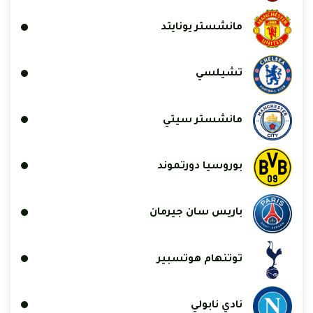
مانشستر يونايتد
تشيلسي
مانشستر سيتي
بوروسيا دورتموند
باريس سان جيرمان
توتنهام هوتسبير
نادي نابولي