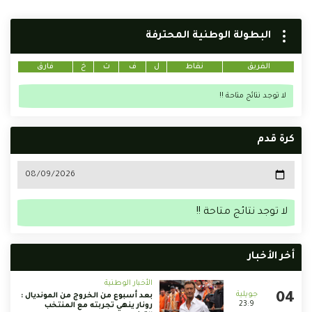
البطولة الوطنية المحترفة
الفريق
نقاط
ل
ف
ت
خ
فارق
لا توجد نتائج متاحة !!
كرة قدم
لا توجد نتائج متاحة !!
أخر الأخبار
الأخبار الوطنية
بعد أسبوع من الخروج من المونديال :
23:9
رونار ينهي تجربته مع المنتخب