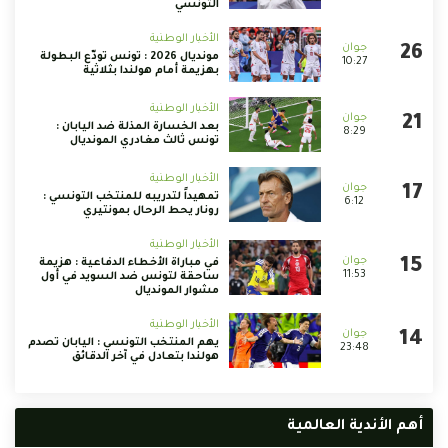
التونسي
الأخبار الوطنية
مونديال 2026 : تونس تودّع البطولة
10:27
بهزيمة أمام هولندا بثلاثية
الأخبار الوطنية
بعد الخسارة المذلة ضد اليابان :
8:29
تونس ثالث مغادري المونديال
الأخبار الوطنية
تمهيداً لتدريبه للمنتخب التونسي :
6:12
رونار يحط الرحال بمونتيري
الأخبار الوطنية
في مباراة الأخطاء الدفاعية : هزيمة
11:53
ساحقة لتونس ضد السويد في أول
مشوار المونديال
الأخبار الوطنية
يهم المنتخب التونسي : اليابان تصدم
23:48
هولندا بتعادل في آخر الدقائق
أهم الأندية العالمية