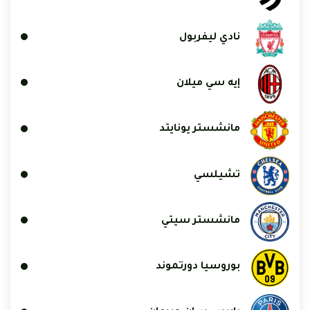
نادي ليفربول
إيه سي ميلان
مانشستر يونايتد
تشيلسي
مانشستر سيتي
بوروسيا دورتموند