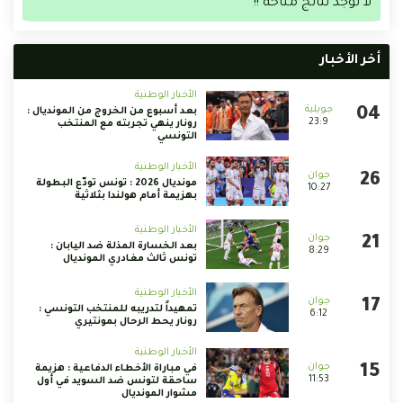
لا توجد نتائج متاحة !!
أخر الأخبار
الأخبار الوطنية
بعد أسبوع من الخروج من المونديال :
23:9
رونار ينهي تجربته مع المنتخب
التونسي
الأخبار الوطنية
مونديال 2026 : تونس تودّع البطولة
10:27
بهزيمة أمام هولندا بثلاثية
الأخبار الوطنية
بعد الخسارة المذلة ضد اليابان :
8:29
تونس ثالث مغادري المونديال
الأخبار الوطنية
تمهيداً لتدريبه للمنتخب التونسي :
6:12
رونار يحط الرحال بمونتيري
الأخبار الوطنية
في مباراة الأخطاء الدفاعية : هزيمة
11:53
ساحقة لتونس ضد السويد في أول
مشوار المونديال