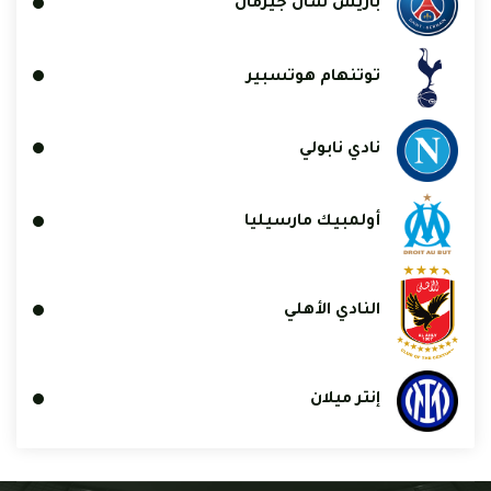
باريس سان جيرمان
توتنهام هوتسبير
نادي نابولي
أولمبيك مارسيليا
النادي الأهلي
إنتر ميلان