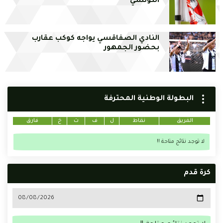
التونسي
النادي الصفاقسي يواجه كوكب عقارب
بحضور الجمهور
البطولة الوطنية المحترفة
الفريق
نقاط
ل
ف
ت
خ
فارق
لا توجد نتائج متاحة !!
كرة قدم