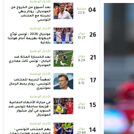
الأخبار الوطنية
بعد أسبوع من الخروج من
المونديال : رونار ينهي
23:9
تجربته مع المنتخب
التونسي
الأخبار الوطنية
مونديال 2026 : تونس تودّع
10:27
البطولة بهزيمة أمام هولندا
بثلاثية
الأخبار الوطنية
بعد الخسارة المذلة ضد
8:29
اليابان : تونس ثالث مغادري
المونديال
الأخبار الوطنية
تمهيداً لتدريبه للمنتخب
6:12
التونسي : رونار يحط الرحال
بمونتيري
الأخبار الوطنية
في مباراة الأخطاء الدفاعية
: هزيمة ساحقة لتونس ضد
11:53
السويد في أول مشوار
المونديال
الأخبار الوطنية
يهم المنتخب التونسي :
23:48
اليابان تصدم هولندا بتعادل