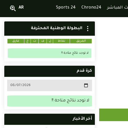
ث المباشر
Chrono24
Sports 24
AR
البطولة الوطنية المحترفة
الفريق
نقاط
ل
ف
ت
خ
فارق
لا توجد نتائج متاحة !!
كرة قدم
لا توجد نتائج متاحة !!
أخر الأخبار