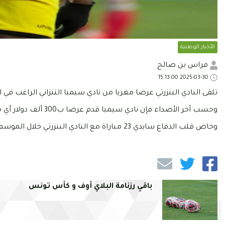
الأخبار الوطنية
فراس بن صالح
2025-03-30 15:13:00
تلقى النادي البنزرتي عرضا مغريا من نادي سيمبا التنزاني الراغب في 
وحسب آخر الأصداء فإن نادي سيمبا قدم عرضا ب300 ألف دولار أي ما يعادل 932 ألف دينار تونسي.
وخاض قلب الدفاع سايدي 23 مباراة مع النادي البنزرتي خلال الموسم الرياضي الحالي سجل خلالها 6 أهداف.
باقي رزنامة البلاي أوف و كأس تونس