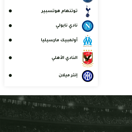
توتنهام هوتسبير
نادي نابولي
أولمبيك مارسيليا
النادي الأهلي
إنتر ميلان