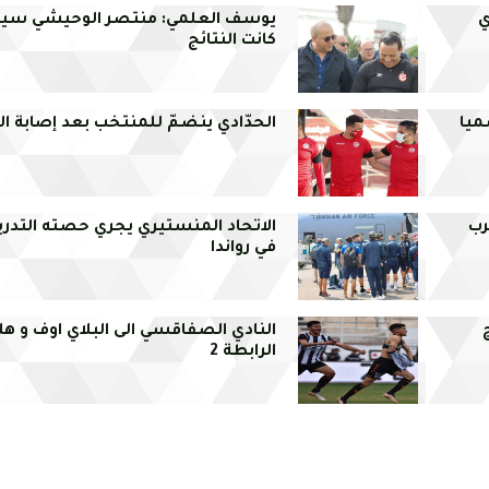
ي
يوسف العلمي: منتصر الوحيشي سي
كانت النتائج
سميا
الحدّادي ينضمّ للمنتخب بعد إصابة ال
رب
الاتحاد المنستيري يجري حصته التدريب
في رواندا
النادي الصفاقسي الى البلاي اوف و هلا
الرابطة 2