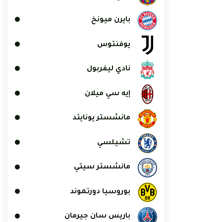
بايرن ميونخ
يوفنتوس
نادي ليفربول
إيه سي ميلان
مانشستر يونايتد
تشيلسي
مانشستر سيتي
بوروسيا دورتموند
باريس سان جيرمان