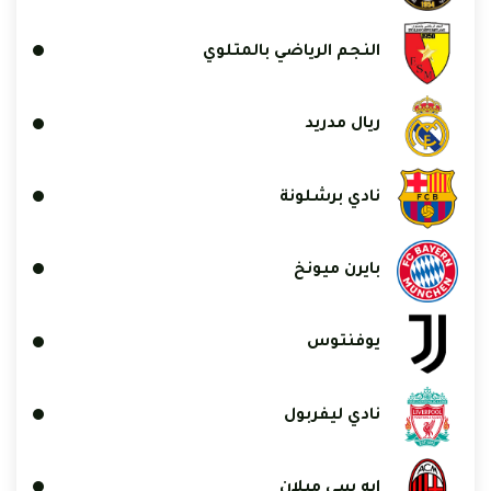
النجم الرياضي بالمتلوي
ريال مدريد
نادي برشلونة
بايرن ميونخ
يوفنتوس
نادي ليفربول
إيه سي ميلان