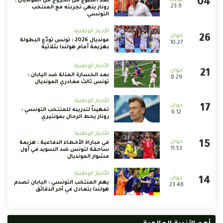
بعد أسبوع من الخروج من المونديال :
23:9
رونار ينهي تجربته مع المنتخب
التونسي
الأخبار الوطنية
مونديال 2026 : تونس تودّع البطولة
10:27
بهزيمة أمام هولندا بثلاثية
الأخبار الوطنية
بعد الخسارة المذلة ضد اليابان :
8:29
تونس ثالث مغادري المونديال
الأخبار الوطنية
تمهيداً لتدريبه للمنتخب التونسي :
6:12
رونار يحط الرحال بمونتيري
الأخبار الوطنية
في مباراة الأخطاء الدفاعية : هزيمة
11:53
ساحقة لتونس ضد السويد في أول
مشوار المونديال
الأخبار الوطنية
يهم المنتخب التونسي : اليابان تصدم
23:48
هولندا بتعادل في آخر الدقائق