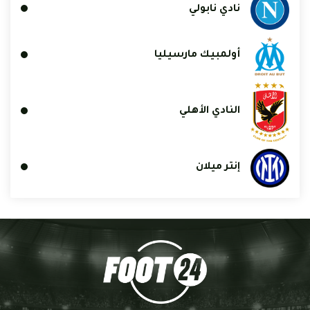
نادي نابولي
أولمبيك مارسيليا
النادي الأهلي
إنتر ميلان