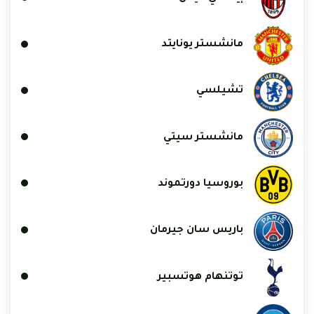
مانشستر يونايتد
تشيلسي
مانشستر سيتي
بوروسيا دورتموند
باريس سان جيرمان
توتنهام هوتسبير