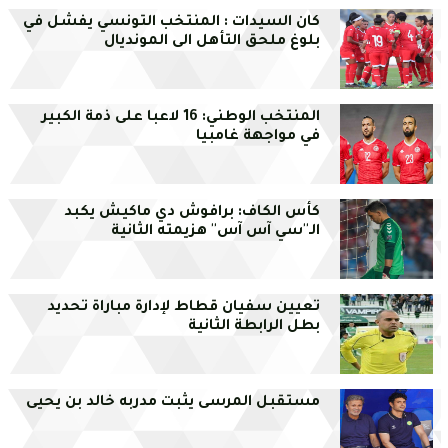
كان السيدات : المنتخب التونسي يفشل في
بلوغ ملحق التأهل الى المونديال
المنتخب الوطني: 16 لاعبا على ذمة الكبير
في مواجهة غامبيا
كأس الكاف: برافوش دي ماكيش يكبد
الـ''سي آس آس'' هزيمته الثانية
تعيين سفيان قطاط لإدارة مباراة تحديد
بطل الرابطة الثانية
مستقبل المرسى يثبت مدربه خالد بن يحيى