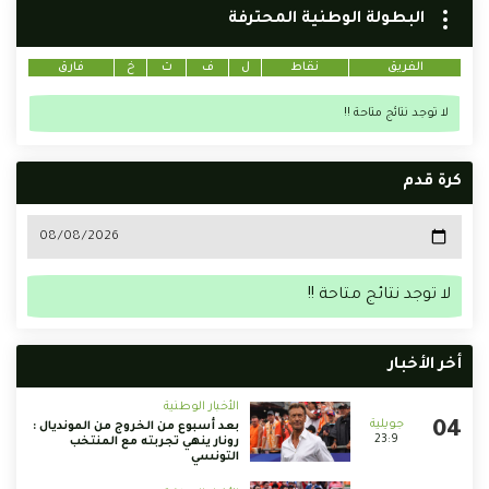
البطولة الوطنية المحترفة
الفريق
نقاط
ل
ف
ت
خ
فارق
لا توجد نتائج متاحة !!
كرة قدم
لا توجد نتائج متاحة !!
أخر الأخبار
الأخبار الوطنية
بعد أسبوع من الخروج من المونديال :
23:9
رونار ينهي تجربته مع المنتخب
التونسي