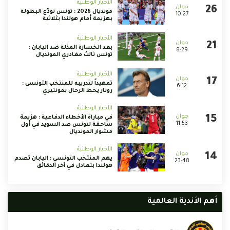
الأخبار الوطنية
مونديال 2026 : تونس تودّع البطولة
10:27
بهزيمة أمام هولندا بثلاثية
الأخبار الوطنية
بعد الخسارة المذلة ضد اليابان :
8:29
تونس ثالث مغادري المونديال
الأخبار الوطنية
تمهيداً لتدريبه للمنتخب التونسي :
6:12
رونار يحط الرحال بمونتيري
الأخبار الوطنية
في مباراة الأخطاء الدفاعية : هزيمة
11:53
ساحقة لتونس ضد السويد في أول
مشوار المونديال
الأخبار الوطنية
يهم المنتخب التونسي : اليابان تصدم
23:48
هولندا بتعادل في آخر الدقائق
أهم الأندية العالمية