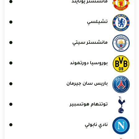
مانشستر يونايتد
تشيلسي
مانشستر سيتي
بوروسيا دورتموند
باريس سان جيرمان
توتنهام هوتسبير
نادي نابولي