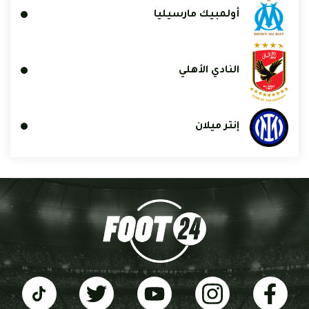
أولمبيك مارسيليا
النادي الأهلي
إنتر ميلان