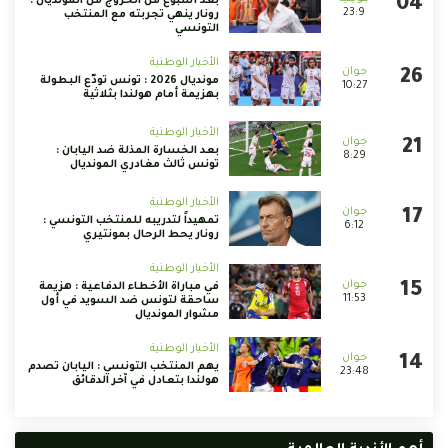
بعد أسبوع من الخروج من المونديال :
23:9
رونار ينهي تجربته مع المنتخب
التونسي
الأخبار الوطنية
مونديال 2026 : تونس تودّع البطولة
10:27
بهزيمة أمام هولندا بثلاثية
الأخبار الوطنية
بعد الخسارة المذلة ضد اليابان :
8:29
تونس ثالث مغادري المونديال
الأخبار الوطنية
تمهيداً لتدريبه للمنتخب التونسي :
6:12
رونار يحط الرحال بمونتيري
الأخبار الوطنية
في مباراة الأخطاء الدفاعية : هزيمة
11:53
ساحقة لتونس ضد السويد في أول
مشوار المونديال
الأخبار الوطنية
يهم المنتخب التونسي : اليابان تصدم
23:48
هولندا بتعادل في آخر الدقائق