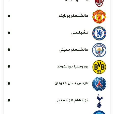
مانشستر يونايتد
تشيلسي
مانشستر سيتي
بوروسيا دورتموند
باريس سان جيرمان
توتنهام هوتسبير