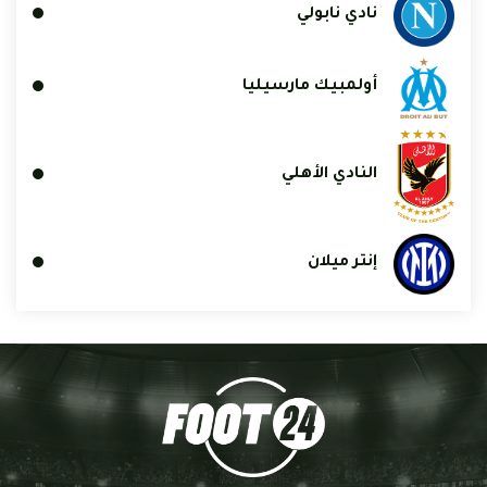
نادي نابولي
أولمبيك مارسيليا
النادي الأهلي
إنتر ميلان