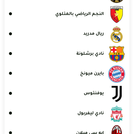
النجم الرياضي بالمتلوي
ريال مدريد
نادي برشلونة
بايرن ميونخ
يوفنتوس
نادي ليفربول
إيه سي ميلان