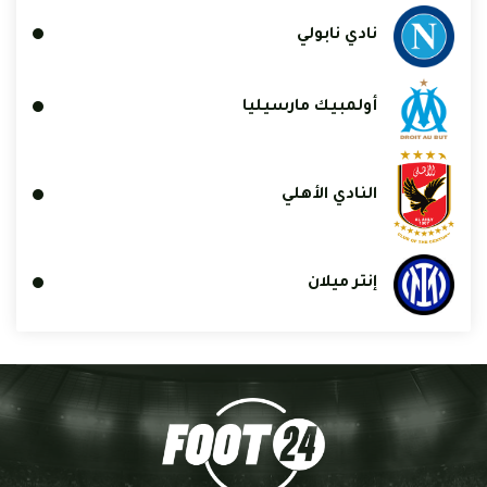
نادي نابولي
أولمبيك مارسيليا
النادي الأهلي
إنتر ميلان