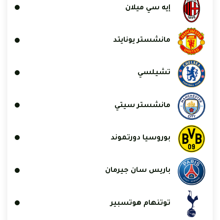
إيه سي ميلان
مانشستر يونايتد
تشيلسي
مانشستر سيتي
بوروسيا دورتموند
باريس سان جيرمان
توتنهام هوتسبير