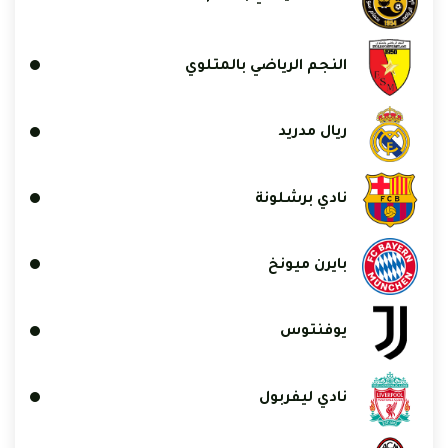
النجم الرياضي بالمتلوي
ريال مدريد
نادي برشلونة
بايرن ميونخ
يوفنتوس
نادي ليفربول