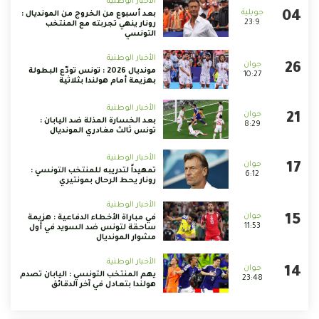
الأخبار الوطنية
بعد أسبوع من الخروج من المونديال :
23:9
رونار ينهي تجربته مع المنتخب
التونسي
الأخبار الوطنية
مونديال 2026 : تونس تودّع البطولة
10:27
بهزيمة أمام هولندا بثلاثية
الأخبار الوطنية
بعد الخسارة المذلة ضد اليابان :
8:29
تونس ثالث مغادري المونديال
الأخبار الوطنية
تمهيداً لتدريبه للمنتخب التونسي :
6:12
رونار يحط الرحال بمونتيري
الأخبار الوطنية
في مباراة الأخطاء الدفاعية : هزيمة
11:53
ساحقة لتونس ضد السويد في أول
مشوار المونديال
الأخبار الوطنية
يهم المنتخب التونسي : اليابان تصدم
23:48
هولندا بتعادل في آخر الدقائق