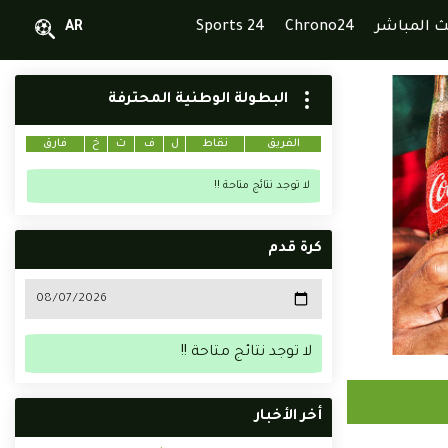
ث المباشر
Chrono24
Sports 24
AR
البطولة الوطنية المحترفة
الفريق
نقاط
ل
ف
ت
خ
فارق
لا توجد نتائج متاحة !!
كرة قدم
لا توجد نتائج متاحة !!
أخر الأخبار