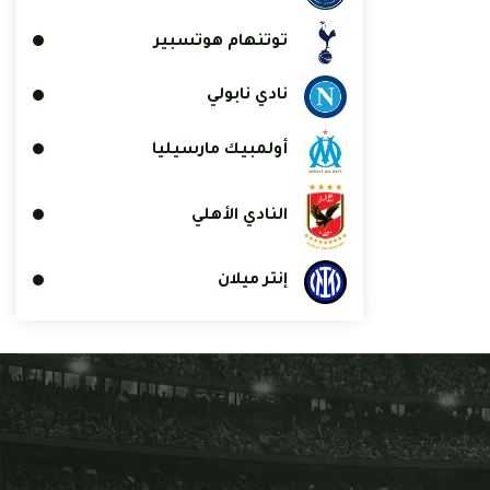
توتنهام هوتسبير
نادي نابولي
أولمبيك مارسيليا
النادي الأهلي
إنتر ميلان