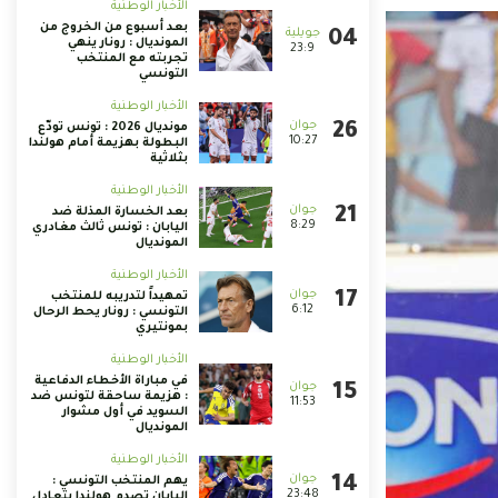
الأخبار الوطنية
بعد أسبوع من الخروج من
المونديال : رونار ينهي
23:9
تجربته مع المنتخب
التونسي
الأخبار الوطنية
مونديال 2026 : تونس تودّع
10:27
البطولة بهزيمة أمام هولندا
بثلاثية
الأخبار الوطنية
بعد الخسارة المذلة ضد
8:29
اليابان : تونس ثالث مغادري
المونديال
الأخبار الوطنية
تمهيداً لتدريبه للمنتخب
6:12
التونسي : رونار يحط الرحال
بمونتيري
الأخبار الوطنية
في مباراة الأخطاء الدفاعية
: هزيمة ساحقة لتونس ضد
11:53
السويد في أول مشوار
المونديال
الأخبار الوطنية
يهم المنتخب التونسي :
23:48
اليابان تصدم هولندا بتعادل