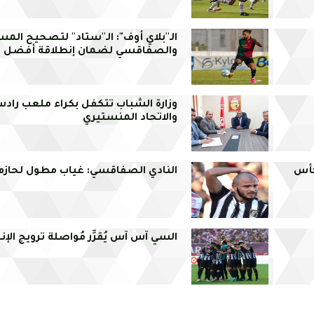
الـ''بلاي أوف": الـ''ستاد'' لتصحيح المس
والصفاقسي لضمان إنطلاقة أفضل
وزارة الشباب تتكفل بكراء ملعب راد
والاتحاد المنستيري
كأس
النادي الصفاقسي: غياب مطول لحاز
السي آس آس يُقرِّر مُواصلة ترويج الإ