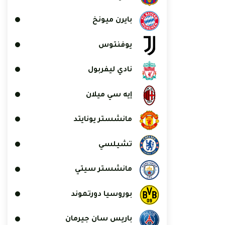
بايرن ميونخ
يوفنتوس
نادي ليفربول
إيه سي ميلان
مانشستر يونايتد
تشيلسي
مانشستر سيتي
بوروسيا دورتموند
باريس سان جيرمان