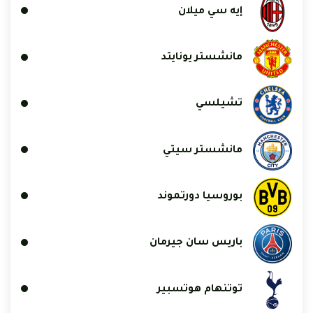
إيه سي ميلان
مانشستر يونايتد
تشيلسي
مانشستر سيتي
بوروسيا دورتموند
باريس سان جيرمان
توتنهام هوتسبير