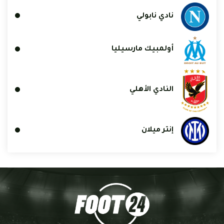
نادي نابولي
أولمبيك مارسيليا
النادي الأهلي
إنتر ميلان