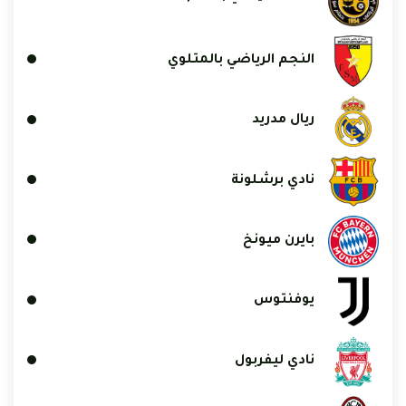
النجم الرياضي بالمتلوي
ريال مدريد
نادي برشلونة
بايرن ميونخ
يوفنتوس
نادي ليفربول