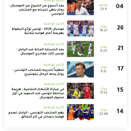
الأخبار الوطنية
بعد أسبوع من الخروج من المونديال :
23:9
رونار ينهي تجربته مع المنتخب
التونسي
الأخبار الوطنية
مونديال 2026 : تونس تودّع البطولة
10:27
بهزيمة أمام هولندا بثلاثية
الأخبار الوطنية
بعد الخسارة المذلة ضد اليابان :
8:29
تونس ثالث مغادري المونديال
الأخبار الوطنية
تمهيداً لتدريبه للمنتخب التونسي :
6:12
رونار يحط الرحال بمونتيري
الأخبار الوطنية
في مباراة الأخطاء الدفاعية : هزيمة
11:53
ساحقة لتونس ضد السويد في أول
مشوار المونديال
الأخبار الوطنية
يهم المنتخب التونسي : اليابان تصدم
23:48
هولندا بتعادل في آخر الدقائق