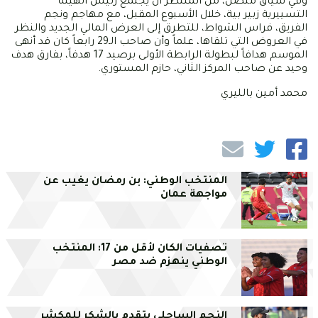
وفي سياق متصل، من المنتظر أن يجتمع رئيس الهيئة
التسييرية زبير بية، خلال الأسبوع المقبل، مع مهاجم ونجم
الفريق، فراس الشواط، للتطرق إلى العرض المالي الجديد والنظر
في العروض التي تلقاها، علماً وأن صاحب الـ29 رابعاً كان قد أنهى
الموسم هدافاً لبطولة الرابطة الأولى برصيد 17 هدفاً، بفارق هدف
وحيد عن صاحب المركز الثاني، حازم المستوري.
محمد أمين بالليري
المنتخب الوطني: بن رمضان يغيب عن
مواجهة عمان
تصفيات الكان لأقل من 17: المنتخب
الوطني ينهزم ضد مصر
النجم الساحلي يتقدم بالشكر للمكشر