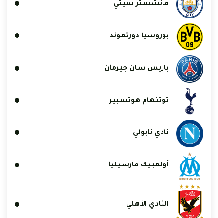
مانشستر سيتي
بوروسيا دورتموند
باريس سان جيرمان
توتنهام هوتسبير
نادي نابولي
أولمبيك مارسيليا
النادي الأهلي