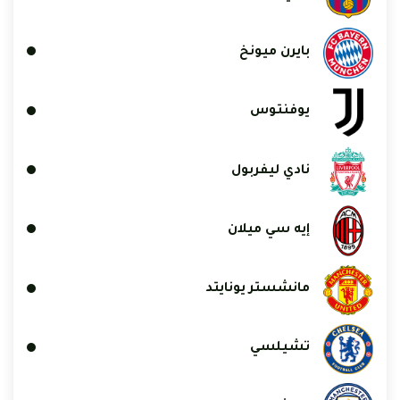
بايرن ميونخ
يوفنتوس
نادي ليفربول
إيه سي ميلان
مانشستر يونايتد
تشيلسي