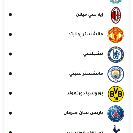
إيه سي ميلان
مانشستر يونايتد
تشيلسي
مانشستر سيتي
بوروسيا دورتموند
باريس سان جيرمان