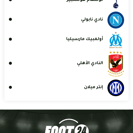
توتنهام هوتسبير
نادي نابولي
أولمبيك مارسيليا
النادي الأهلي
إنتر ميلان