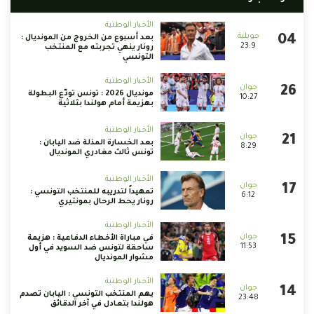
الأخبار الوطنية
بعد أسبوع من الخروج من المونديال :
23:9
رونار ينهي تجربته مع المنتخب
التونسي
الأخبار الوطنية
مونديال 2026 : تونس تودّع البطولة
10:27
بهزيمة أمام هولندا بثلاثية
الأخبار الوطنية
بعد الخسارة المذلة ضد اليابان :
8:29
تونس ثالث مغادري المونديال
الأخبار الوطنية
تمهيداً لتدريبه للمنتخب التونسي :
6:12
رونار يحط الرحال بمونتيري
الأخبار الوطنية
في مباراة الأخطاء الدفاعية : هزيمة
11:53
ساحقة لتونس ضد السويد في أول
مشوار المونديال
الأخبار الوطنية
يهم المنتخب التونسي : اليابان تصدم
23:48
هولندا بتعادل في آخر الدقائق