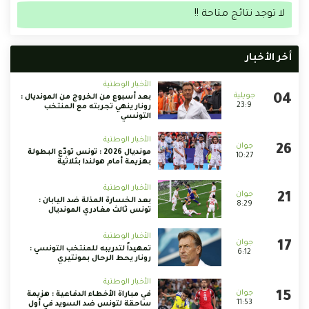
لا توجد نتائج متاحة !!
أخر الأخبار
الأخبار الوطنية
بعد أسبوع من الخروج من المونديال :
23:9
رونار ينهي تجربته مع المنتخب
التونسي
الأخبار الوطنية
مونديال 2026 : تونس تودّع البطولة
10:27
بهزيمة أمام هولندا بثلاثية
الأخبار الوطنية
بعد الخسارة المذلة ضد اليابان :
8:29
تونس ثالث مغادري المونديال
الأخبار الوطنية
تمهيداً لتدريبه للمنتخب التونسي :
6:12
رونار يحط الرحال بمونتيري
الأخبار الوطنية
في مباراة الأخطاء الدفاعية : هزيمة
11:53
ساحقة لتونس ضد السويد في أول