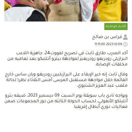
الأخبار الوطنية
فراس بن صالح
2023-12-06 11:11:00
أكد المدرب طارق ثابت في تصريح لفووت24، جاهزية اللاعب
البرازيلي رودريغو رودريغيز لمواجهة بيترو أتلتيكو بعد تعافيه من
مخلفات الإصابة.
وقال ثابت إنه خير الإبقاء على البرازيليين رودريغو ويان ساس خارج
القائمة خلال مواجهة مستقبل المرسى أمس الثلاثاء نظرا لحالة
ملعب عبد العزيز الشتيوي.
ويواجه نادي باب سويقة يوم السبت 09 ديسمبر 2023، ضيفه بترو
أتليتكو الأنغولي، لحساب الجولة الثالثة من دور المجموعات ضمن
فعاليات دوري أبطال إفريقيا.