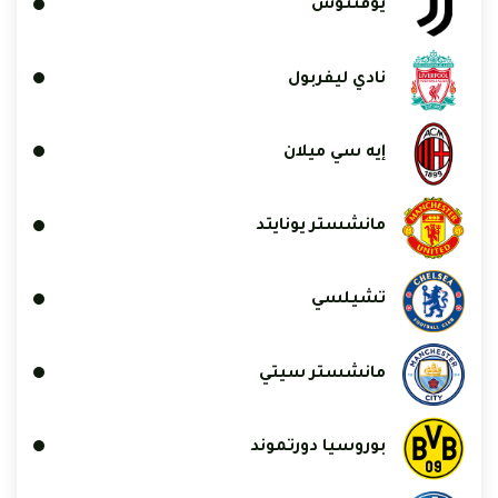
يوفنتوس
نادي ليفربول
إيه سي ميلان
مانشستر يونايتد
تشيلسي
مانشستر سيتي
بوروسيا دورتموند