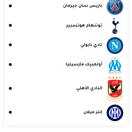
باريس سان جيرمان
توتنهام هوتسبير
نادي نابولي
أولمبيك مارسيليا
النادي الأهلي
إنتر ميلان