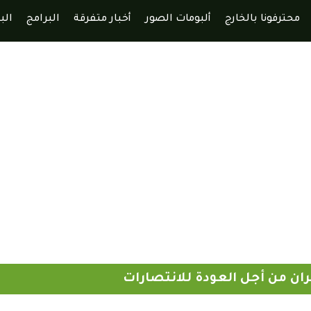
محترفونا بالخارج
ألبومات الصور
أخبار متفرقة
البرامج
الب
مران من أجل العودة للانتصارات