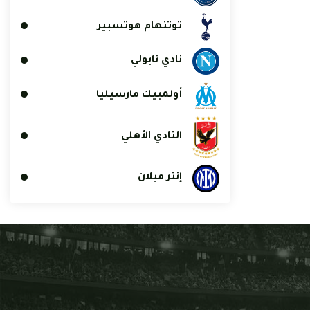
توتنهام هوتسبير
نادي نابولي
أولمبيك مارسيليا
النادي الأهلي
إنتر ميلان