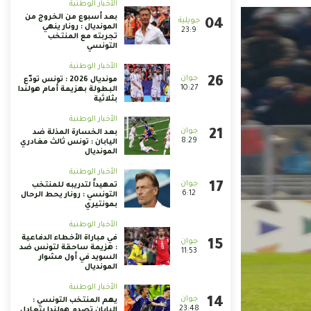
الأخبار الوطنية
بعد أسبوع من الخروج من
المونديال : رونار ينهي
23:9
تجربته مع المنتخب
التونسي
الأخبار الوطنية
مونديال 2026 : تونس تودّع
10:27
البطولة بهزيمة أمام هولندا
بثلاثية
الأخبار الوطنية
بعد الخسارة المذلة ضد
8:29
اليابان : تونس ثالث مغادري
المونديال
الأخبار الوطنية
تمهيداً لتدريبه للمنتخب
6:12
التونسي : رونار يحط الرحال
بمونتيري
الأخبار الوطنية
في مباراة الأخطاء الدفاعية
: هزيمة ساحقة لتونس ضد
11:53
السويد في أول مشوار
المونديال
الأخبار الوطنية
يهم المنتخب التونسي :
23:48
اليابان تصدم هولندا بتعادل