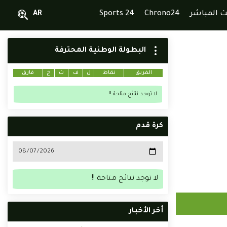
ث المباشر
Chrono24
Sports 24
AR
البطولة الوطنية المحترفة
الفريق
نقاط
ل
ف
ت
خ
فارق
لا توجد نتائج متاحة !!
كرة قدم
لا توجد نتائج متاحة !!
أخر الأخبار