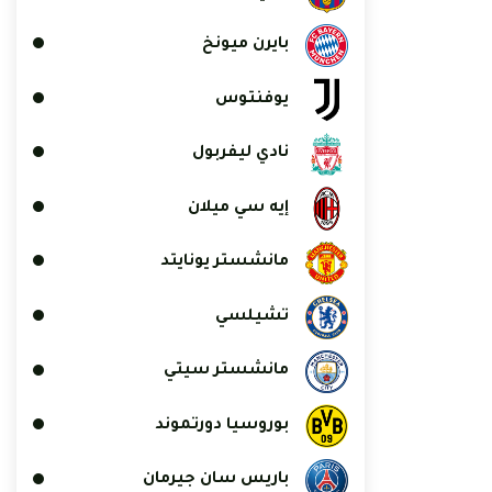
بايرن ميونخ
يوفنتوس
نادي ليفربول
إيه سي ميلان
مانشستر يونايتد
تشيلسي
مانشستر سيتي
بوروسيا دورتموند
باريس سان جيرمان