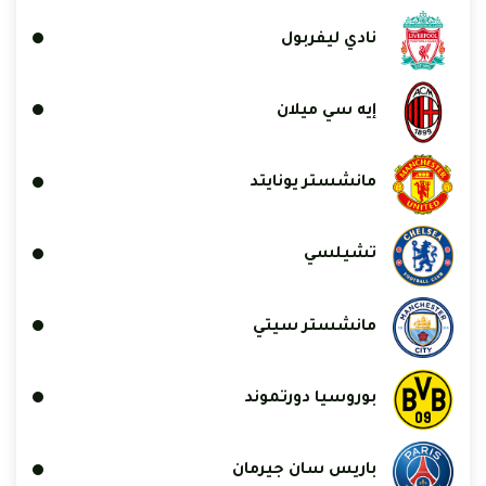
نادي ليفربول
إيه سي ميلان
مانشستر يونايتد
تشيلسي
مانشستر سيتي
بوروسيا دورتموند
باريس سان جيرمان