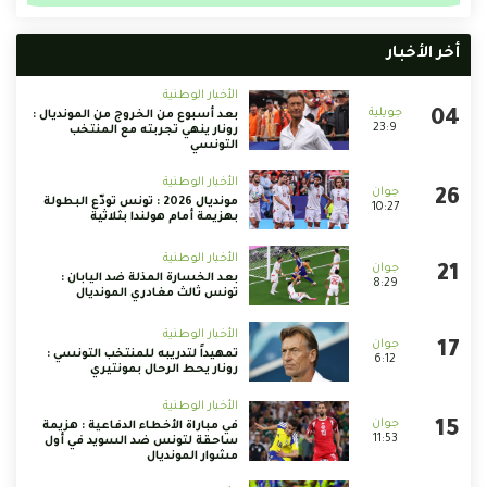
أخر الأخبار
الأخبار الوطنية
بعد أسبوع من الخروج من المونديال :
23:9
رونار ينهي تجربته مع المنتخب
التونسي
الأخبار الوطنية
مونديال 2026 : تونس تودّع البطولة
10:27
بهزيمة أمام هولندا بثلاثية
الأخبار الوطنية
بعد الخسارة المذلة ضد اليابان :
8:29
تونس ثالث مغادري المونديال
الأخبار الوطنية
تمهيداً لتدريبه للمنتخب التونسي :
6:12
رونار يحط الرحال بمونتيري
الأخبار الوطنية
في مباراة الأخطاء الدفاعية : هزيمة
11:53
ساحقة لتونس ضد السويد في أول
مشوار المونديال