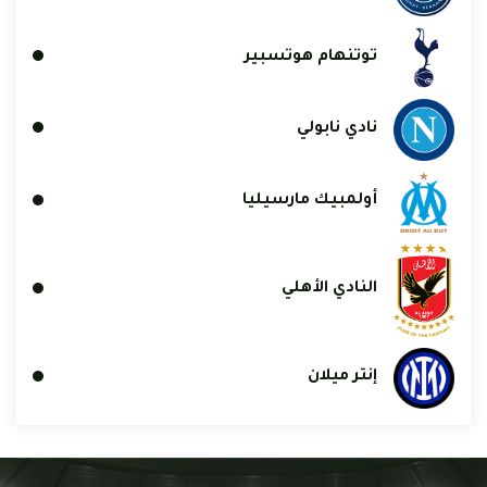
توتنهام هوتسبير
نادي نابولي
أولمبيك مارسيليا
النادي الأهلي
إنتر ميلان