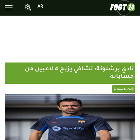
AR
الأخبار الوطنية
الأخبار العالمية
فيديوهات
محترفونا بالخارج
نادي برشلونة: تشافي يزيح 4 لاعبين من
ألبومات الصور
حساباته
أخبار متفرقة
نادي برشلونة
البرامج
البث المباشر
Chrono24
Sports 24