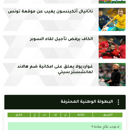
ناثانيال أتكينسون يغيب عن موقعة تونس
الكاف يرفض تأجيل لقاء السوبر
غوارديولا يعلق على امكانية ضم هالاند
لمانشستر سيتي
البطولة الوطنية المحترفة
الفريق
نقاط
ل
ف
ت
خ
فارق
لا توجد نتائج متاحة !!