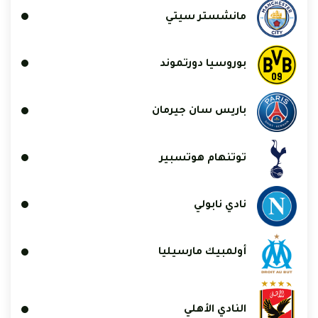
مانشستر سيتي
بوروسيا دورتموند
باريس سان جيرمان
توتنهام هوتسبير
نادي نابولي
أولمبيك مارسيليا
النادي الأهلي