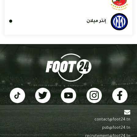
إنتر ميلان
contact@foot24.tn
pub@foot24.tn
recrutement@foot24.tn