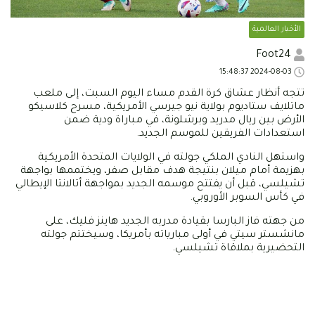
الأخبار العالمية
Foot24
2024-08-03 15:48:37
تتجه أنظار عشاق كرة القدم مساء اليوم السبت، إلى ملعب
ماتلايف ستاديوم بولاية نيو جيرسي الأمريكية، مسرح كلاسيكو
الأرض بين ريال مدريد وبرشلونة، في مباراة ودية ضمن
استعدادات الفريقين للموسم الجديد.
واستهل النادي الملكي جولته في الولايات المتحدة الأمريكية
بهزيمة أمام ميلان بنتيجة هدف مقابل صفر، ويختممها بواجهة
تشيلسي، قبل أن يفتتح موسمه الجديد بمواجهة أتالانتا الإيطالي
في كأس السوبر الأوروبي.
من جهته فاز البارسا بقيادة مدربه الجديد هاينز فليك، على
مانشستر سيتي في أولى مبارياته بأمريكا، وسيختتم جولته
التحضيرية بملاقاة تشيلسي.