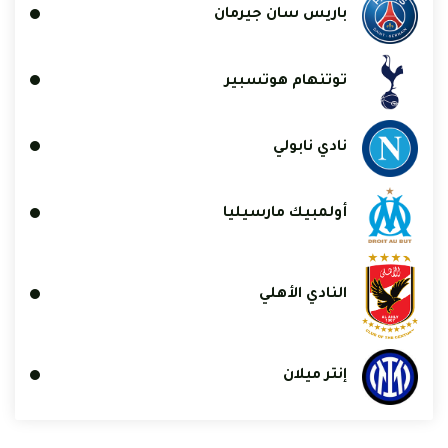
باريس سان جيرمان
توتنهام هوتسبير
نادي نابولي
أولمبيك مارسيليا
النادي الأهلي
إنتر ميلان