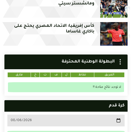
ومانشستر سيتي
كأس إفريقيا: الاتحاد المصري يحتج على
باكاري غاساما
البطولة الوطنية المحترفة
الفريق
نقاط
ل
ف
ت
خ
فارق
لا توجد نتائج متاحة !!
كرة قدم