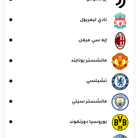
نادي ليفربول
إيه سي ميلان
مانشستر يونايتد
تشيلسي
مانشستر سيتي
بوروسيا دورتموند