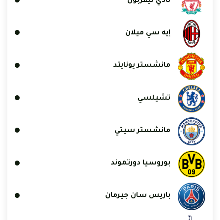
نادي ليفربول
إيه سي ميلان
مانشستر يونايتد
تشيلسي
مانشستر سيتي
بوروسيا دورتموند
باريس سان جيرمان