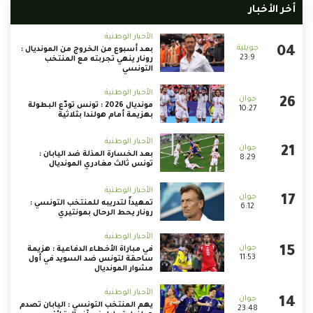
أخر الأخبار
الأخبار الوطنية
بعد أسبوع من الخروج من المونديال :
23:9
رونار ينهي تجربته مع المنتخب
التونسي
الأخبار الوطنية
مونديال 2026 : تونس تودّع البطولة
10:27
بهزيمة أمام هولندا بثلاثية
الأخبار الوطنية
بعد الخسارة المذلة ضد اليابان :
8:29
تونس ثالث مغادري المونديال
الأخبار الوطنية
تمهيداً لتدريبه للمنتخب التونسي :
6:12
رونار يحط الرحال بمونتيري
الأخبار الوطنية
في مباراة الأخطاء الدفاعية : هزيمة
11:53
ساحقة لتونس ضد السويد في أول
مشوار المونديال
الأخبار الوطنية
يهم المنتخب التونسي : اليابان تصدم
23:48