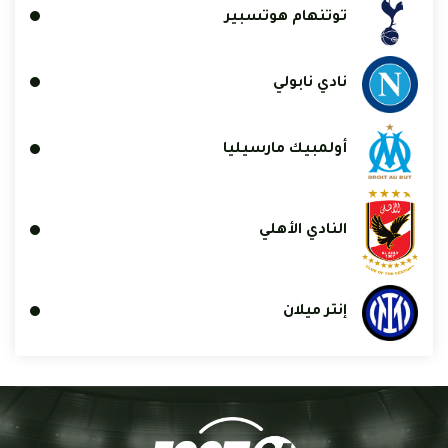
توتنهام هوتسبير
نادي نابولي
أولمبيك مارسيليا
النادي الأهلي
إنتر ميلان