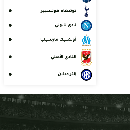
توتنهام هوتسبير
نادي نابولي
أولمبيك مارسيليا
النادي الأهلي
إنتر ميلان