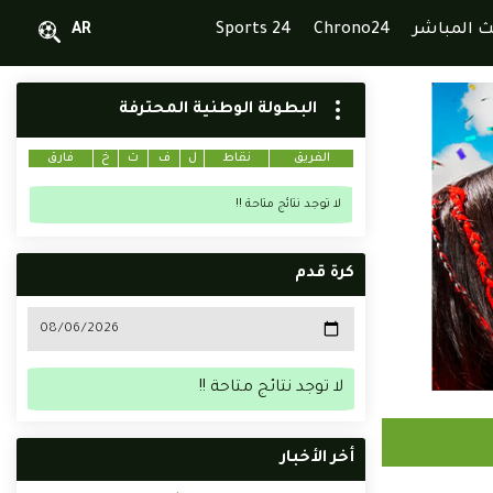
ث المباشر
Chrono24
Sports 24
AR
البطولة الوطنية المحترفة
الفريق
نقاط
ل
ف
ت
خ
فارق
لا توجد نتائج متاحة !!
كرة قدم
لا توجد نتائج متاحة !!
أخر الأخبار