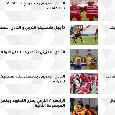
النادي الإفريقي يسترجع خدمات هذا ال
بالحمامات
يف
تأجيل كلاسيكو الترجي و النادي الص
النادي البنزرتي ينتصر وديا على الأولمب
ادته
النادي الإفريقي يتحصل على نقطتين 
اعتراضه
نو رجال
الرابطة 1: الترجي يهزم القناوية ويقف
المجموعة الثانية