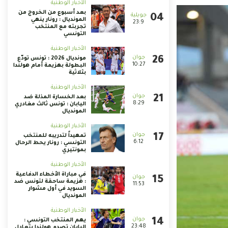
الأخبار الوطنية
بعد أسبوع من الخروج من
المونديال : رونار ينهي
23:9
تجربته مع المنتخب
التونسي
الأخبار الوطنية
مونديال 2026 : تونس تودّع
10:27
البطولة بهزيمة أمام هولندا
بثلاثية
الأخبار الوطنية
بعد الخسارة المذلة ضد
8:29
اليابان : تونس ثالث مغادري
المونديال
الأخبار الوطنية
تمهيداً لتدريبه للمنتخب
6:12
التونسي : رونار يحط الرحال
بمونتيري
الأخبار الوطنية
في مباراة الأخطاء الدفاعية
: هزيمة ساحقة لتونس ضد
11:53
السويد في أول مشوار
المونديال
الأخبار الوطنية
يهم المنتخب التونسي :
23:48
اليابان تصدم هولندا بتعادل