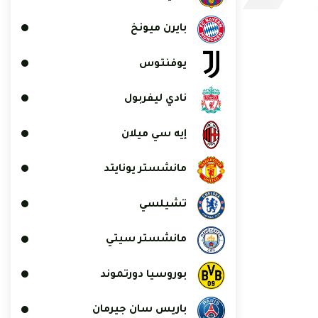
بايرن ميونخ
يوفنتوس
نادي ليفربول
إيه سي ميلان
مانشستر يونايتد
تشيلسي
مانشستر سيتي
بوروسيا دورتموند
باريس سان جيرمان