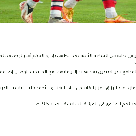
لأحد 11 ديسمبر 2022، ضيفه النادي الإفريقي بداية من الساعة الثانية بعد الظهر، بإدارة الحكم أمير لو
.
فع نادر الغندري بعد نهاية إلتزاماتهما مع المنتخب الوطني إضافة إ
ي عبد الرزاق - عزيز القاسمي - نادر الغندري - أحمد خليل - ياسين الدري
نجم المتلوي في المرتبة السادسة برصيد 5 نقاط.